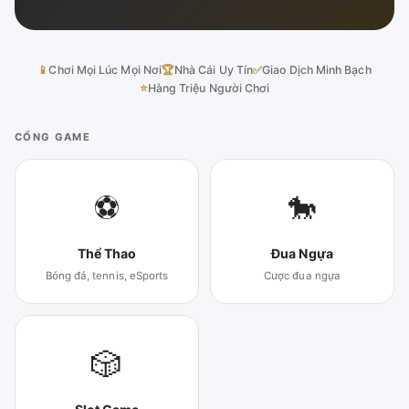
📱
Chơi Mọi Lúc Mọi Nơi
🏆
Nhà Cái Uy Tín
✅
Giao Dịch Minh Bạch
⭐
Hàng Triệu Người Chơi
CỔNG GAME
⚽
🐎
Thể Thao
Đua Ngựa
Bóng đá, tennis, eSports
Cược đua ngựa
🎲