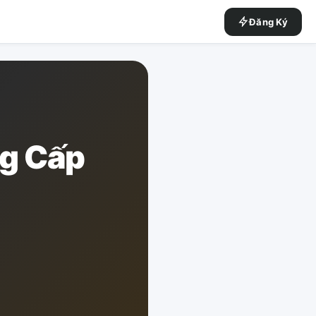
Đăng Ký
g Cấp