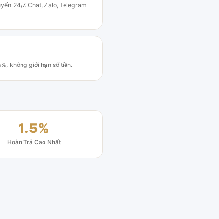
uyến 24/7. Chat, Zalo, Telegram
5%, không giới hạn số tiền.
1.5%
Hoàn Trả Cao Nhất