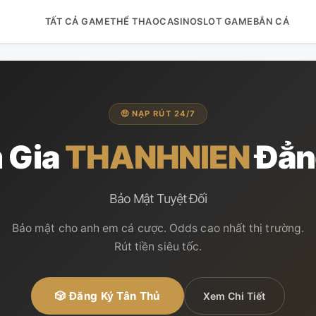
TẤT CẢ GAME
THỂ THAO
CASINO
SLOT GAME
BẮN CÁ
🤑 NẠP RÚT 24/7
 Gia
THANHNIEN
Đẳn
Bảo Mật Tuyệt Đối
Bảo mật cho anh em cá cược. Odds cao nhất thị trường.
Rút tiền siêu tốc.
🎲 Đăng Ký Tân Thủ
Xem Chi Tiết