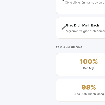
Cộng đồng lớn mạnh, uy tín 
Giao Dịch Minh Bạch
✅
Mọi cược và giao dịch đều đ
TẦM ẢNH HƯỞNG
100%
Bảo Mật
98%
Giao Dịch Thành Công