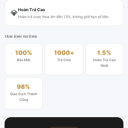
Hoàn Trả Cao
💎
Hoàn trả cược thua lên đến 1.5%, không giới hạn số tiền.
TẦM ẢNH HƯỞNG
100%
1000+
1.5%
Bảo Mật
Trò Chơi
Hoàn Trả Cao
Nhất
98%
Giao Dịch Thành
Công