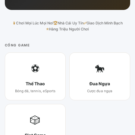
📱
Chơi Mọi Lúc Mọi Nơi
🏆
Nhà Cái Uy Tín
✅
Giao Dịch Minh Bạch
⭐
Hàng Triệu Người Chơi
CỔNG GAME
⚽
🐎
Thể Thao
Đua Ngựa
Bóng đá, tennis, eSports
Cược đua ngựa
🎲