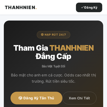
THANHNIEN
.
Đăng Ký
🤑 NẠP RÚT 24/7
Tham Gia
THANHNIEN
Đẳng Cấp
Bảo Mật Tuyệt Đối
Bảo mật cho anh em cá cược. Odds cao nhất thị
trường. Rút tiền siêu tốc.
🎲 Đăng Ký Tân Thủ
Xem Chi Tiết