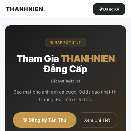
THANHNIEN
.
Đăng Ký
🤑 NẠP RÚT 24/7
Tham Gia
THANHNIEN
Đẳng Cấp
Bảo Mật Tuyệt Đối
Bảo mật cho anh em cá cược. Odds cao nhất thị
trường. Rút tiền siêu tốc.
🎲 Đăng Ký Tân Thủ
Xem Chi Tiết