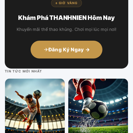
♠ GIỜ VÀNG
Khám Phá THANHNIEN Hôm Nay
Khuyến mãi thể thao khủng. Chơi mọi lúc mọi nơi!
Đăng Ký Ngay →
TIN TỨC MỚI NHẤT