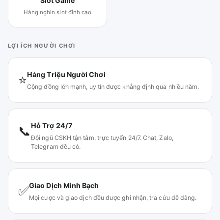
Slot Game
Hàng nghìn slot đỉnh cao
LỢI ÍCH NGƯỜI CHƠI
Hàng Triệu Người Chơi
⭐
Cộng đồng lớn mạnh, uy tín được khẳng định qua nhiều năm.
Hỗ Trợ 24/7
📞
Đội ngũ CSKH tận tâm, trực tuyến 24/7. Chat, Zalo,
Telegram đều có.
Giao Dịch Minh Bạch
✅
Mọi cược và giao dịch đều được ghi nhận, tra cứu dễ dàng.