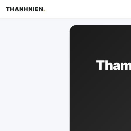
THANHNIEN
.
Tham