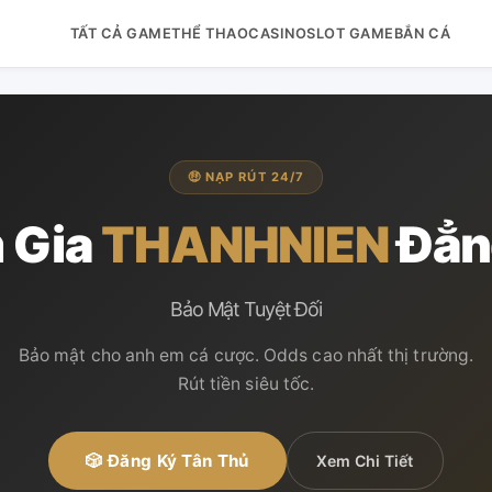
TẤT CẢ GAME
THỂ THAO
CASINO
SLOT GAME
BẮN CÁ
🤑 NẠP RÚT 24/7
 Gia
THANHNIEN
Đẳn
Bảo Mật Tuyệt Đối
Bảo mật cho anh em cá cược. Odds cao nhất thị trường.
Rút tiền siêu tốc.
🎲 Đăng Ký Tân Thủ
Xem Chi Tiết