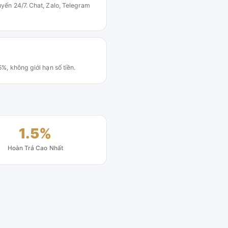
uyến 24/7. Chat, Zalo, Telegram
5%, không giới hạn số tiền.
1.5%
Hoàn Trả Cao Nhất