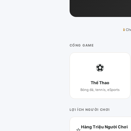
📱
Ch
CỔNG GAME
⚽
Thể Thao
Bóng đá, tennis, eSports
LỢI ÍCH NGƯỜI CHƠI
Hàng Triệu Người Chơi
⭐