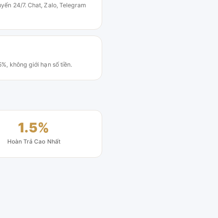
uyến 24/7. Chat, Zalo, Telegram
5%, không giới hạn số tiền.
1.5%
Hoàn Trả Cao Nhất