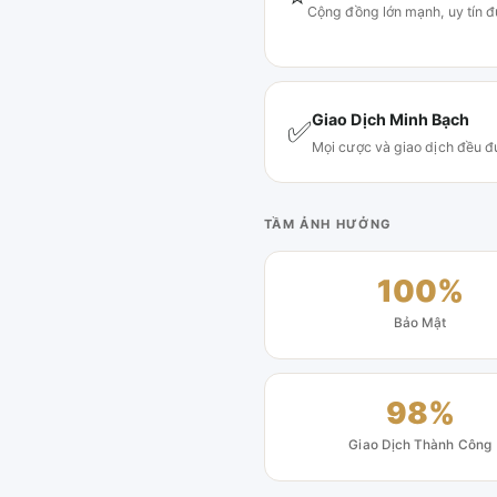
Cộng đồng lớn mạnh, uy tín 
Giao Dịch Minh Bạch
✅
Mọi cược và giao dịch đều đ
TẦM ẢNH HƯỞNG
100%
Bảo Mật
98%
Giao Dịch Thành Công