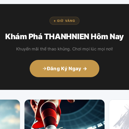
♠ GIỜ VÀNG
Khám Phá THANHNIEN Hôm Nay
Khuyến mãi thể thao khủng. Chơi mọi lúc mọi nơi!
Đăng Ký Ngay →