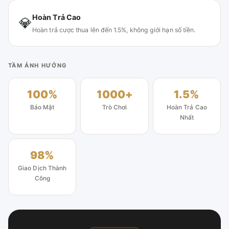
Hoàn Trả Cao
💎
Hoàn trả cược thua lên đến 1.5%, không giới hạn số tiền.
TẦM ẢNH HƯỞNG
100%
1000+
1.5%
Bảo Mật
Trò Chơi
Hoàn Trả Cao
Nhất
98%
Giao Dịch Thành
Công