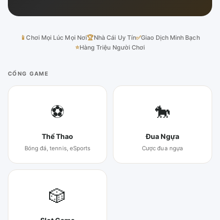
📱
Chơi Mọi Lúc Mọi Nơi
🏆
Nhà Cái Uy Tín
✅
Giao Dịch Minh Bạch
⭐
Hàng Triệu Người Chơi
CỔNG GAME
⚽
🐎
Thể Thao
Đua Ngựa
Bóng đá, tennis, eSports
Cược đua ngựa
🎲