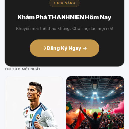
♠ GIỜ VÀNG
Khám Phá THANHNIEN Hôm Nay
Khuyến mãi thể thao khủng. Chơi mọi lúc mọi nơi!
Đăng Ký Ngay →
TIN TỨC MỚI NHẤT