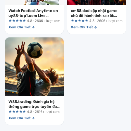
Watch Football Anytime on
cm88.dad cập nhật game
uy88-top1.com Live
chủ đề hành tinh xa xôi:
Platform: A Balanced
Những tuyên bố cần xác
★★★★★
4.8 · 2606+ lượt xem
★★★★★
4.8 · 2606+ lượt xem
Review Before You Bet
minh trước khi bỏ thời gian
Xem Chi Tiết →
Xem Chi Tiết →
W88.trading: Đánh giá hệ
thống game trực tuyến đa
dạng qua góc nhìn trải
★★★★★
4.8 · 2616+ lượt xem
nghiệm người dùng
Xem Chi Tiết →