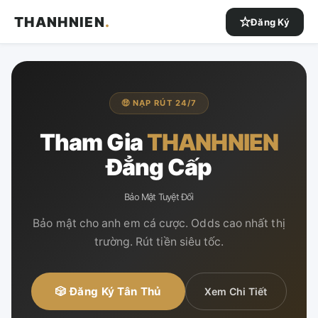
THANHNIEN
.
Đăng Ký
🤑 NẠP RÚT 24/7
Tham Gia
THANHNIEN
Đẳng Cấp
Bảo Mật Tuyệt Đối
Bảo mật cho anh em cá cược. Odds cao nhất thị
trường. Rút tiền siêu tốc.
🎲 Đăng Ký Tân Thủ
Xem Chi Tiết