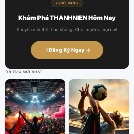
♠ GIỜ VÀNG
Khám Phá THANHNIEN Hôm Nay
Khuyến mãi thể thao khủng. Chơi mọi lúc mọi nơi!
Đăng Ký Ngay →
TIN TỨC MỚI NHẤT