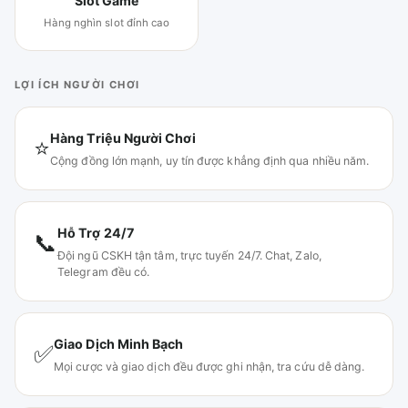
Slot Game
Hàng nghìn slot đỉnh cao
LỢI ÍCH NGƯỜI CHƠI
Hàng Triệu Người Chơi
⭐
Cộng đồng lớn mạnh, uy tín được khẳng định qua nhiều năm.
Hỗ Trợ 24/7
📞
Đội ngũ CSKH tận tâm, trực tuyến 24/7. Chat, Zalo,
Telegram đều có.
Giao Dịch Minh Bạch
✅
Mọi cược và giao dịch đều được ghi nhận, tra cứu dễ dàng.