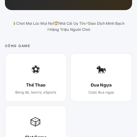
📱
Chơi Mọi Lúc Mọi Nơi
🏆
Nhà Cái Uy Tín
✅
Giao Dịch Minh Bạch
⭐
Hàng Triệu Người Chơi
CỔNG GAME
⚽
🐎
Thể Thao
Đua Ngựa
Bóng đá, tennis, eSports
Cược đua ngựa
🎲