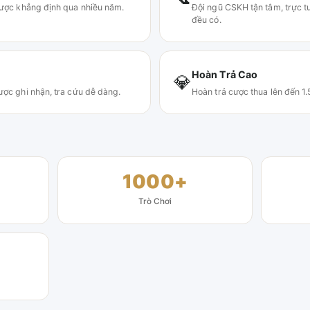
được khẳng định qua nhiều năm.
Đội ngũ CSKH tận tâm, trực t
đều có.
Hoàn Trả Cao
💎
ược ghi nhận, tra cứu dễ dàng.
Hoàn trả cược thua lên đến 1.
1000+
Trò Chơi