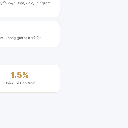
uyến 24/7. Chat, Zalo, Telegram
5%, không giới hạn số tiền.
1.5%
Hoàn Trả Cao Nhất