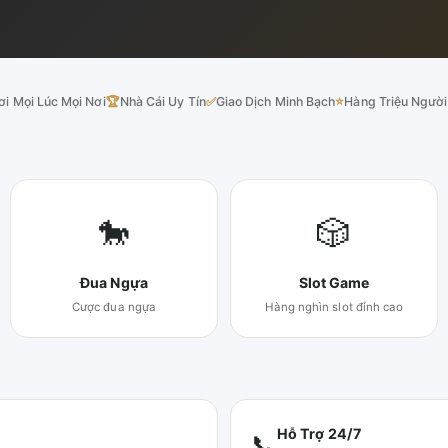
ơi Mọi Lúc Mọi Nơi
🏆
Nhà Cái Uy Tín
✅
Giao Dịch Minh Bạch
⭐
Hàng Triệu Người
🐎
🎲
Đua Ngựa
Slot Game
Cược đua ngựa
Hàng nghìn slot đỉnh cao
Hỗ Trợ 24/7
📞