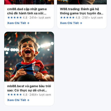
cm88.dad cập nhật game
W88.trading: Đánh giá hệ
chủ đề hành tinh xa xôi:
thống game trực tuyến đa
Những tuyên bố cần xác
dạng qua góc nhìn trải
★★★★★
4.8 · 2414+ lượt xem
★★★★★
4.8 · 2181+ lượt xem
minh trước khi bỏ thời gian
nghiệm người dùng
Xem Chi Tiết →
Xem Chi Tiết →
mb88.best và game bầu trời
sao: Có thực sự dễ chơi
như hình ảnh “ngàn sao”
★★★★★
4.8 · 2464+ lượt xem
vẫn vẽ nên?
Xem Chi Tiết →