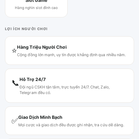
Slot Game
Hàng nghìn slot đỉnh cao
LỢI ÍCH NGƯỜI CHƠI
Hàng Triệu Người Chơi
⭐
Cộng đồng lớn mạnh, uy tín được khẳng định qua nhiều năm.
Hỗ Trợ 24/7
📞
Đội ngũ CSKH tận tâm, trực tuyến 24/7. Chat, Zalo,
Telegram đều có.
Giao Dịch Minh Bạch
✅
Mọi cược và giao dịch đều được ghi nhận, tra cứu dễ dàng.