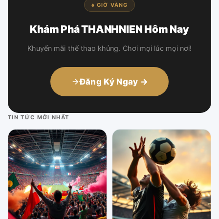
♠ GIỜ VÀNG
Khám Phá THANHNIEN Hôm Nay
Khuyến mãi thể thao khủng. Chơi mọi lúc mọi nơi!
Đăng Ký Ngay →
TIN TỨC MỚI NHẤT