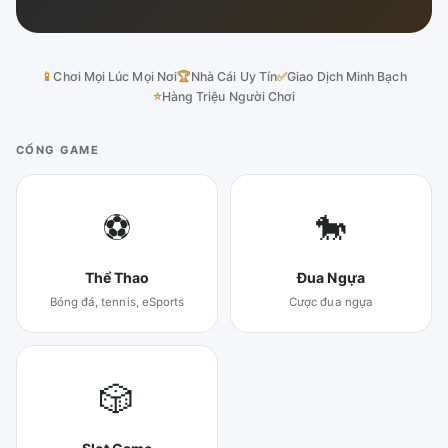
📱
Chơi Mọi Lúc Mọi Nơi
🏆
Nhà Cái Uy Tín
✅
Giao Dịch Minh Bạch
⭐
Hàng Triệu Người Chơi
CỔNG GAME
⚽
🐎
Thể Thao
Đua Ngựa
Bóng đá, tennis, eSports
Cược đua ngựa
🎲