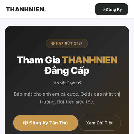
THANHNIEN
.
Đăng Ký
🤑 NẠP RÚT 24/7
Tham Gia
THANHNIEN
Đẳng Cấp
Bảo Mật Tuyệt Đối
Bảo mật cho anh em cá cược. Odds cao nhất thị
trường. Rút tiền siêu tốc.
🎲 Đăng Ký Tân Thủ
Xem Chi Tiết