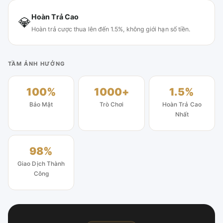
Hoàn Trả Cao
💎
Hoàn trả cược thua lên đến 1.5%, không giới hạn số tiền.
TẦM ẢNH HƯỞNG
100%
1000+
1.5%
Bảo Mật
Trò Chơi
Hoàn Trả Cao
Nhất
98%
Giao Dịch Thành
Công