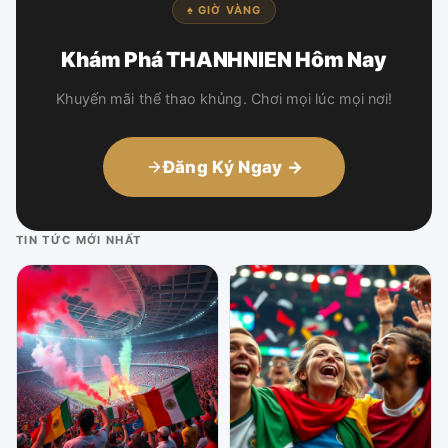
♠ GIỜ VÀNG
Khám Phá THANHNIEN Hôm Nay
Khuyến mãi thể thao khủng. Chơi mọi lúc mọi nơi!
Đăng Ký Ngay →
TIN TỨC MỚI NHẤT