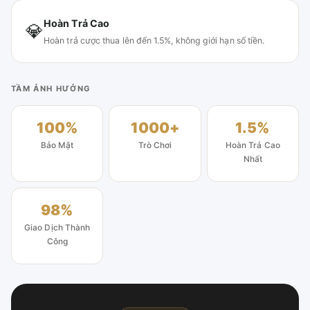
Hoàn Trả Cao
💎
Hoàn trả cược thua lên đến 1.5%, không giới hạn số tiền.
TẦM ẢNH HƯỞNG
100%
1000+
1.5%
Bảo Mật
Trò Chơi
Hoàn Trả Cao
Nhất
98%
Giao Dịch Thành
Công