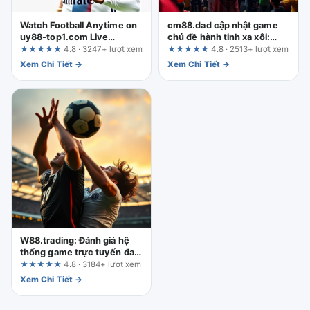
Watch Football Anytime on
cm88.dad cập nhật game
uy88-top1.com Live
chủ đề hành tinh xa xôi:
Platform: A Balanced
Những tuyên bố cần xác
★★★★★
4.8 · 3247+ lượt xem
★★★★★
4.8 · 2513+ lượt xem
Review Before You Bet
minh trước khi bỏ thời gian
Xem Chi Tiết →
Xem Chi Tiết →
W88.trading: Đánh giá hệ
thống game trực tuyến đa
dạng qua góc nhìn trải
★★★★★
4.8 · 3184+ lượt xem
nghiệm người dùng
Xem Chi Tiết →