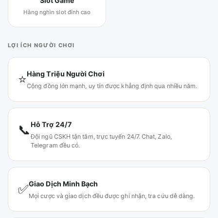
Slot Game
Hàng nghìn slot đỉnh cao
LỢI ÍCH NGƯỜI CHƠI
Hàng Triệu Người Chơi
⭐
Cộng đồng lớn mạnh, uy tín được khẳng định qua nhiều năm.
Hỗ Trợ 24/7
📞
Đội ngũ CSKH tận tâm, trực tuyến 24/7. Chat, Zalo,
Telegram đều có.
Giao Dịch Minh Bạch
✅
Mọi cược và giao dịch đều được ghi nhận, tra cứu dễ dàng.