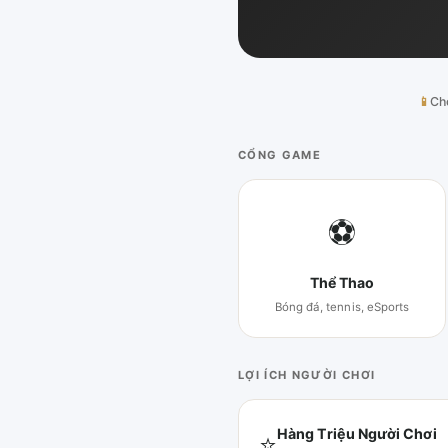
📱
Ch
CỔNG GAME
⚽
Thể Thao
Bóng đá, tennis, eSports
LỢI ÍCH NGƯỜI CHƠI
Hàng Triệu Người Chơi
⭐