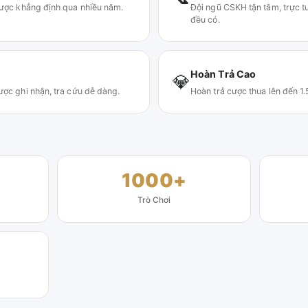
được khẳng định qua nhiều năm.
Đội ngũ CSKH tận tâm, trực t
đều có.
Hoàn Trả Cao
💎
ược ghi nhận, tra cứu dễ dàng.
Hoàn trả cược thua lên đến 1.
1000+
Trò Chơi