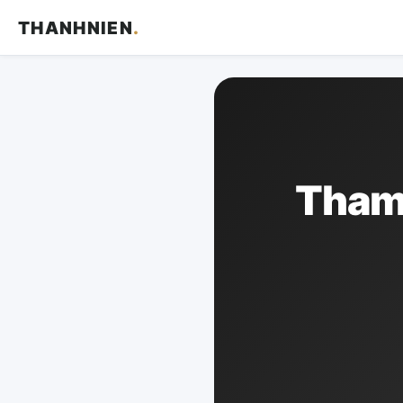
THANHNIEN
.
Tham