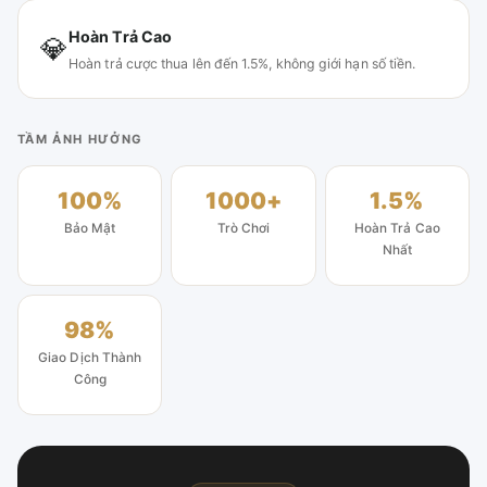
Hoàn Trả Cao
💎
Hoàn trả cược thua lên đến 1.5%, không giới hạn số tiền.
TẦM ẢNH HƯỞNG
100%
1000+
1.5%
Bảo Mật
Trò Chơi
Hoàn Trả Cao
Nhất
98%
Giao Dịch Thành
Công