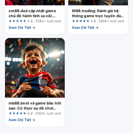
cm88.dad cập nhật game
W88.trading: Đánh giá hệ
chủ đề hành tinh xa xôi:
thống game trực tuyến đa
Những tuyên bố cần xác
dạng qua góc nhìn trải
★★★★★
4.8 · 2582+ lượt xem
★★★★★
4.8 · 2695+ lượt xem
minh trước khi bỏ thời gian
nghiệm người dùng
Xem Chi Tiết →
Xem Chi Tiết →
mb88.best và game bầu trời
sao: Có thực sự dễ chơi
như hình ảnh “ngàn sao”
★★★★★
4.8 · 2904+ lượt xem
vẫn vẽ nên?
Xem Chi Tiết →