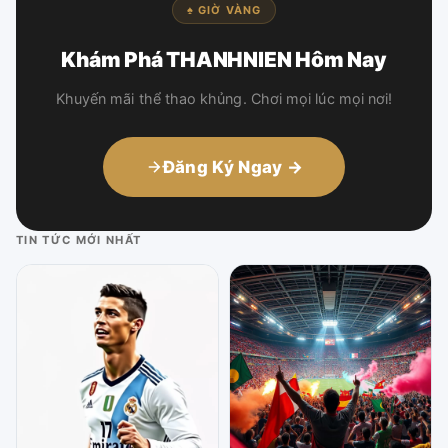
♠ GIỜ VÀNG
Khám Phá THANHNIEN Hôm Nay
Khuyến mãi thể thao khủng. Chơi mọi lúc mọi nơi!
Đăng Ký Ngay →
TIN TỨC MỚI NHẤT