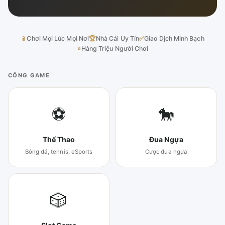
📱
Chơi Mọi Lúc Mọi Nơi
🏆
Nhà Cái Uy Tín
✅
Giao Dịch Minh Bạch
⭐
Hàng Triệu Người Chơi
CỔNG GAME
⚽
🐎
Thể Thao
Đua Ngựa
Bóng đá, tennis, eSports
Cược đua ngựa
🎲