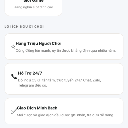
Slot Game
Hàng nghìn slot đỉnh cao
LỢI ÍCH NGƯỜI CHƠI
Hàng Triệu Người Chơi
⭐
Cộng đồng lớn mạnh, uy tín được khẳng định qua nhiều năm.
Hỗ Trợ 24/7
📞
Đội ngũ CSKH tận tâm, trực tuyến 24/7. Chat, Zalo,
Telegram đều có.
Giao Dịch Minh Bạch
✅
Mọi cược và giao dịch đều được ghi nhận, tra cứu dễ dàng.