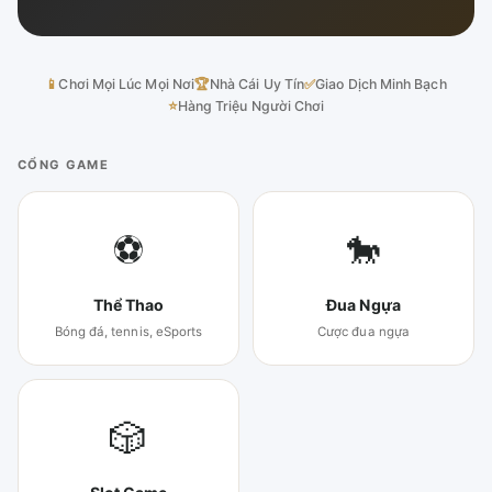
📱
Chơi Mọi Lúc Mọi Nơi
🏆
Nhà Cái Uy Tín
✅
Giao Dịch Minh Bạch
⭐
Hàng Triệu Người Chơi
CỔNG GAME
⚽
🐎
Thể Thao
Đua Ngựa
Bóng đá, tennis, eSports
Cược đua ngựa
🎲