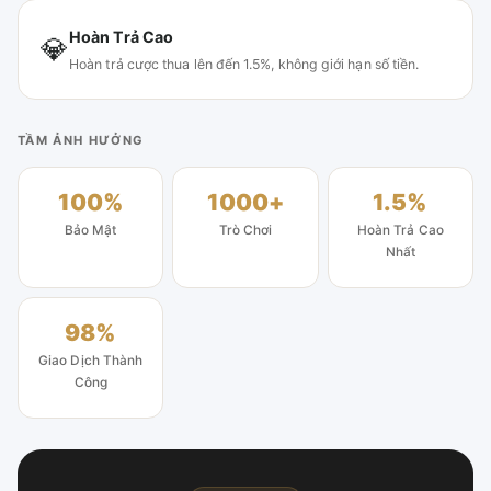
Hoàn Trả Cao
💎
Hoàn trả cược thua lên đến 1.5%, không giới hạn số tiền.
TẦM ẢNH HƯỞNG
100%
1000+
1.5%
Bảo Mật
Trò Chơi
Hoàn Trả Cao
Nhất
98%
Giao Dịch Thành
Công