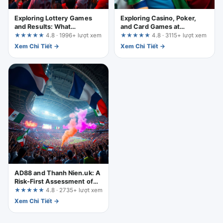
Exploring Lottery Games
Exploring Casino, Poker,
and Results: What
and Card Games at
hitclub88.africa Offers and
f168.vet: A Practical
★★★★★
4.8 · 1996+ lượt xem
★★★★★
4.8 · 3115+ lượt xem
Who Should Skip It
Review
Xem Chi Tiết →
Xem Chi Tiết →
AD88 and Thanh Nien.uk: A
Risk-First Assessment of
the Complete Online
★★★★★
4.8 · 2735+ lượt xem
Gaming Offer
Xem Chi Tiết →