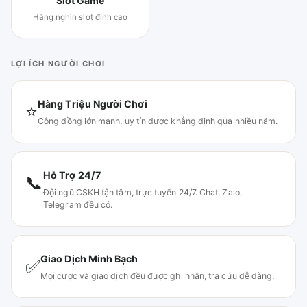
Slot Game
Hàng nghìn slot đỉnh cao
LỢI ÍCH NGƯỜI CHƠI
Hàng Triệu Người Chơi
⭐
Cộng đồng lớn mạnh, uy tín được khẳng định qua nhiều năm.
Hỗ Trợ 24/7
📞
Đội ngũ CSKH tận tâm, trực tuyến 24/7. Chat, Zalo,
Telegram đều có.
Giao Dịch Minh Bạch
✅
Mọi cược và giao dịch đều được ghi nhận, tra cứu dễ dàng.