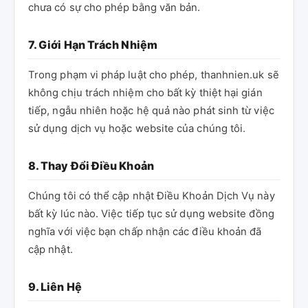
chưa có sự cho phép bằng văn bản.
7. Giới Hạn Trách Nhiệm
Trong phạm vi pháp luật cho phép, thanhnien.uk sẽ
không chịu trách nhiệm cho bất kỳ thiệt hại gián
tiếp, ngẫu nhiên hoặc hệ quả nào phát sinh từ việc
sử dụng dịch vụ hoặc website của chúng tôi.
8. Thay Đổi Điều Khoản
Chúng tôi có thể cập nhật Điều Khoản Dịch Vụ này
bất kỳ lúc nào. Việc tiếp tục sử dụng website đồng
nghĩa với việc bạn chấp nhận các điều khoản đã
cập nhật.
9. Liên Hệ