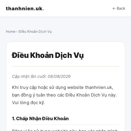
thanhnien.uk
.
← Back
Home
› Điều Khoản Dịch Vụ
Điều Khoản Dịch Vụ
Cập nhật lần cuối: 08/08/2026
Khi truy cập hoặc sử dụng website thanhnien.uk,
bạn đồng ý tuân theo các Điều Khoản Dịch Vụ này.
Vui lòng đọc kỹ.
1. Chấp Nhận Điều Khoản