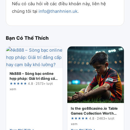
Nếu có câu hỏi về các điều khoản này, liên hệ
chúng tôi tại
info@thanhnien.uk
.
Bạn Có Thể Thích
Nk888 – Sòng bạc online
hợp pháp: Giải trí đẳng cấp
hay cạm bẫy khó lường?
★★★★★
4.8 · 2573+ lượt
xem
Is the go88casino.io Table
Games Collection Worth
Your Time? A Direct Answer
★★★★★
4.8 · 2463+ lượt
xem