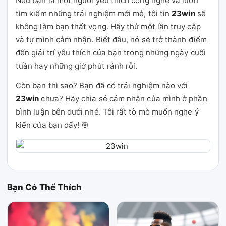
Nếu bạn là một người yêu thích công nghệ và luôn
tìm kiếm những trải nghiệm mới mẻ, tôi tin
23win
sẽ
không làm bạn thất vọng. Hãy thử một lần truy cập
và tự mình cảm nhận. Biết đâu, nó sẽ trở thành điểm
đến giải trí yêu thích của bạn trong những ngày cuối
tuần hay những giờ phút rảnh rỗi.
Còn bạn thì sao? Bạn đã có trải nghiệm nào với
23win
chưa? Hãy chia sẻ cảm nhận của mình ở phần
bình luận bên dưới nhé. Tôi rất tò mò muốn nghe ý
kiến của bạn đấy! 🎯
Bạn Có Thể Thích