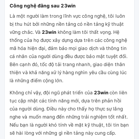
Công nghệ đằng sau 23win
Là một người làm trong lĩnh vực công nghệ, tôi luôn
bị thu hút bởi những nền tảng có nền tảng kỹ thuật
vững chắc. Và
23win
không làm tôi thất vọng. Hệ
thống của họ được xây dựng dựa trên các công nghệ
mã hóa hiện đại, đảm bảo mọi giao dịch và thông tin
cá nhân của người dùng đều được bảo mật tuyệt đối.
Bên cạnh đó, tốc độ tải trang nhanh, giao diện thân
thiện và khả năng xử lý hàng nghìn yêu cầu cùng lúc
là những điểm cộng lớn.
Không chỉ vậy, đội ngũ phát triển của
23win
còn liên
tục cập nhật các tính năng mới, dựa trên phản hồi
của người dùng. Điều này cho thấy họ thực sự lắng
nghe và muốn mang đến những trải nghiệm tốt nhất.
Nếu bạn là người khó tính về mặt kỹ thuật, tôi tin bạn
sẽ hài lòng với những gì nền tảng này cung cấp.