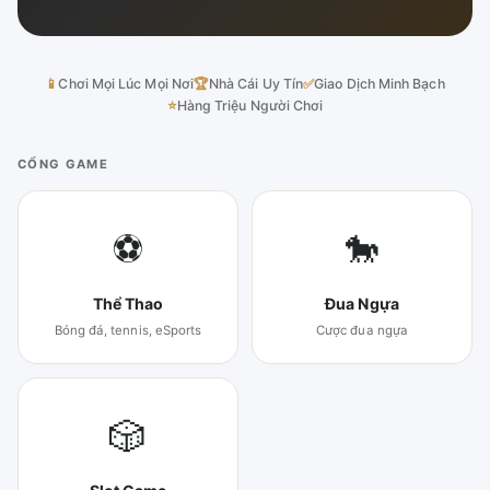
📱
Chơi Mọi Lúc Mọi Nơi
🏆
Nhà Cái Uy Tín
✅
Giao Dịch Minh Bạch
⭐
Hàng Triệu Người Chơi
CỔNG GAME
⚽
🐎
Thể Thao
Đua Ngựa
Bóng đá, tennis, eSports
Cược đua ngựa
🎲