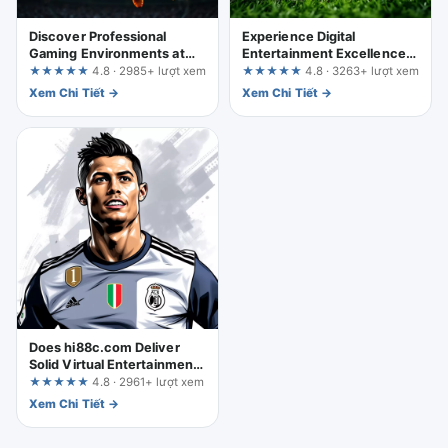
Discover Professional
Experience Digital
Gaming Environments at
Entertainment Excellence
cm88.dad: An Independent
with w88.trading — What to
★★★★★
4.8 · 2985+ lượt xem
★★★★★
4.8 · 3263+ lượt xem
Review
Verify Before You Judge
Xem Chi Tiết →
Xem Chi Tiết →
Does hi88c.com Deliver
Solid Virtual Entertainment?
An Editor's Criteria-Based
★★★★★
4.8 · 2961+ lượt xem
Review
Xem Chi Tiết →