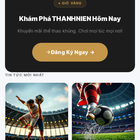
♠ GIỜ VÀNG
Khám Phá THANHNIEN Hôm Nay
Khuyến mãi thể thao khủng. Chơi mọi lúc mọi nơi!
Đăng Ký Ngay →
TIN TỨC MỚI NHẤT