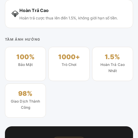
Hoàn Trả Cao
💎
Hoàn trả cược thua lên đến 1.5%, không giới hạn số tiền.
TẦM ẢNH HƯỞNG
100%
1000+
1.5%
Bảo Mật
Trò Chơi
Hoàn Trả Cao
Nhất
98%
Giao Dịch Thành
Công