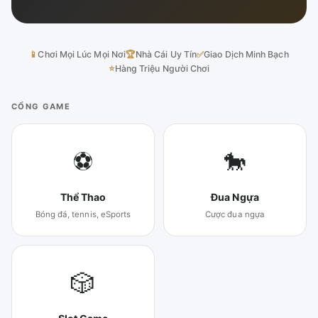
📱
Chơi Mọi Lúc Mọi Nơi
🏆
Nhà Cái Uy Tín
✅
Giao Dịch Minh Bạch
⭐
Hàng Triệu Người Chơi
CỔNG GAME
⚽
🐎
Thể Thao
Đua Ngựa
Bóng đá, tennis, eSports
Cược đua ngựa
🎲