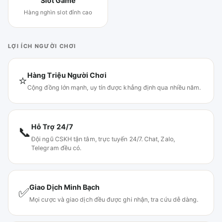
Slot Game
Hàng nghìn slot đỉnh cao
LỢI ÍCH NGƯỜI CHƠI
Hàng Triệu Người Chơi
⭐
Cộng đồng lớn mạnh, uy tín được khẳng định qua nhiều năm.
Hỗ Trợ 24/7
📞
Đội ngũ CSKH tận tâm, trực tuyến 24/7. Chat, Zalo,
Telegram đều có.
Giao Dịch Minh Bạch
✅
Mọi cược và giao dịch đều được ghi nhận, tra cứu dễ dàng.