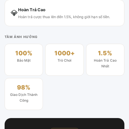
Hoàn Trả Cao
💎
Hoàn trả cược thua lên đến 1.5%, không giới hạn số tiền.
TẦM ẢNH HƯỞNG
100%
1000+
1.5%
Bảo Mật
Trò Chơi
Hoàn Trả Cao
Nhất
98%
Giao Dịch Thành
Công