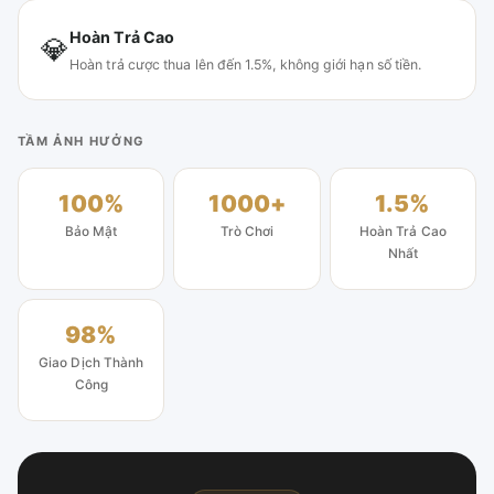
Hoàn Trả Cao
💎
Hoàn trả cược thua lên đến 1.5%, không giới hạn số tiền.
TẦM ẢNH HƯỞNG
100%
1000+
1.5%
Bảo Mật
Trò Chơi
Hoàn Trả Cao
Nhất
98%
Giao Dịch Thành
Công