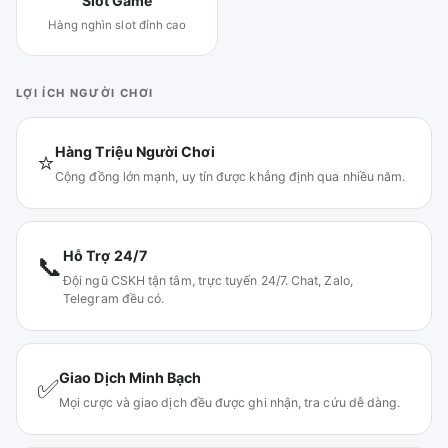
Slot Game
Hàng nghìn slot đỉnh cao
LỢI ÍCH NGƯỜI CHƠI
Hàng Triệu Người Chơi
⭐
Cộng đồng lớn mạnh, uy tín được khẳng định qua nhiều năm.
Hỗ Trợ 24/7
📞
Đội ngũ CSKH tận tâm, trực tuyến 24/7. Chat, Zalo,
Telegram đều có.
Giao Dịch Minh Bạch
✅
Mọi cược và giao dịch đều được ghi nhận, tra cứu dễ dàng.