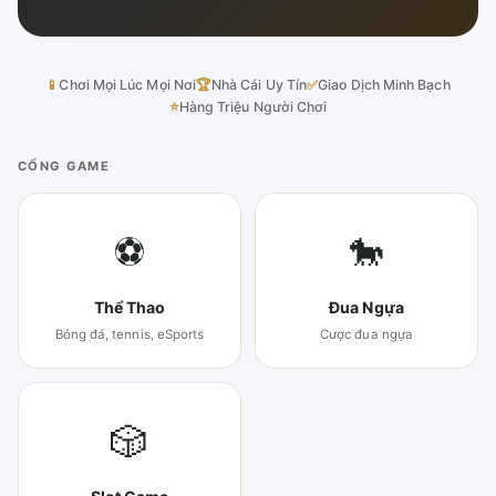
📱
Chơi Mọi Lúc Mọi Nơi
🏆
Nhà Cái Uy Tín
✅
Giao Dịch Minh Bạch
⭐
Hàng Triệu Người Chơi
CỔNG GAME
⚽
🐎
Thể Thao
Đua Ngựa
Bóng đá, tennis, eSports
Cược đua ngựa
🎲