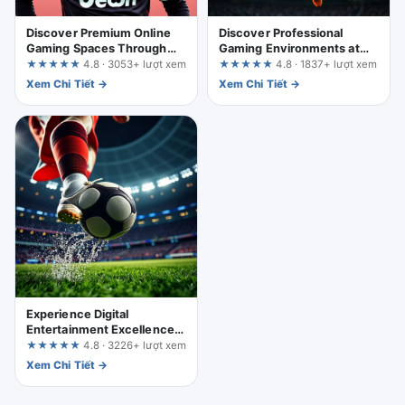
Discover Premium Online
Discover Professional
Gaming Spaces Through
Gaming Environments at
uu88pai.com
cm88.dad: An Independent
★★★★★
4.8 · 3053+ lượt xem
★★★★★
4.8 · 1837+ lượt xem
Review
Xem Chi Tiết →
Xem Chi Tiết →
Experience Digital
Entertainment Excellence
with w88.trading — What to
★★★★★
4.8 · 3226+ lượt xem
Verify Before You Judge
Xem Chi Tiết →