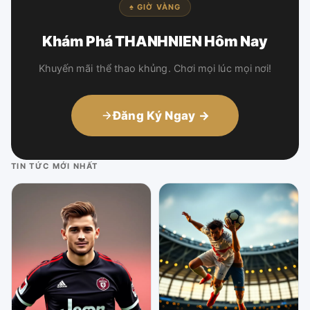
♠ GIỜ VÀNG
Khám Phá THANHNIEN Hôm Nay
Khuyến mãi thể thao khủng. Chơi mọi lúc mọi nơi!
Đăng Ký Ngay →
TIN TỨC MỚI NHẤT