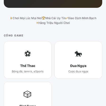
📱
Chơi Mọi Lúc Mọi Nơi
🏆
Nhà Cái Uy Tín
✅
Giao Dịch Minh Bạch
⭐
Hàng Triệu Người Chơi
CỔNG GAME
⚽
🐎
Thể Thao
Đua Ngựa
Bóng đá, tennis, eSports
Cược đua ngựa
🎲