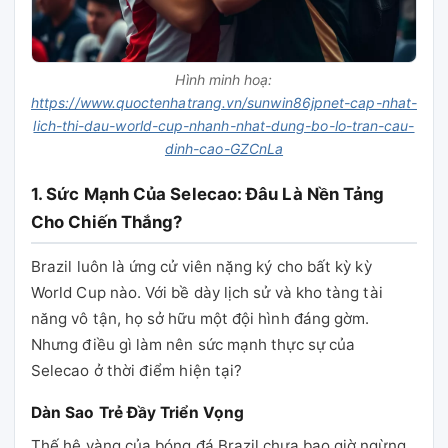
Hình minh hoạ:
https://www.quoctenhatrang.vn/sunwin86jpnet-cap-nhat-
lich-thi-dau-world-cup-nhanh-nhat-dung-bo-lo-tran-cau-
dinh-cao-GZCnLa
1. Sức Mạnh Của Selecao: Đâu Là Nền Tảng
Cho Chiến Thắng?
Brazil luôn là ứng cử viên nặng ký cho bất kỳ kỳ
World Cup nào. Với bề dày lịch sử và kho tàng tài
năng vô tận, họ sở hữu một đội hình đáng gờm.
Nhưng điều gì làm nên sức mạnh thực sự của
Selecao ở thời điểm hiện tại?
Dàn Sao Trẻ Đầy Triển Vọng
Thế hệ vàng của bóng đá Brazil chưa bao giờ ngừng