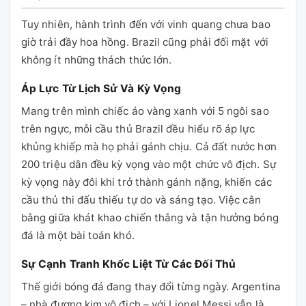
Tuy nhiên, hành trình đến với vinh quang chưa bao
giờ trải đầy hoa hồng. Brazil cũng phải đối mặt với
không ít những thách thức lớn.
Áp Lực Từ Lịch Sử Và Kỳ Vọng
Mang trên mình chiếc áo vàng xanh với 5 ngôi sao
trên ngực, mỗi cầu thủ Brazil đều hiểu rõ áp lực
khủng khiếp mà họ phải gánh chịu. Cả đất nước hơn
200 triệu dân đều kỳ vọng vào một chức vô địch. Sự
kỳ vọng này đôi khi trở thành gánh nặng, khiến các
cầu thủ thi đấu thiếu tự do và sáng tạo. Việc cân
bằng giữa khát khao chiến thắng và tận hưởng bóng
đá là một bài toán khó.
Sự Cạnh Tranh Khốc Liệt Từ Các Đối Thủ
Thế giới bóng đá đang thay đổi từng ngày. Argentina
– nhà đương kim vô địch – với Lionel Messi vẫn là