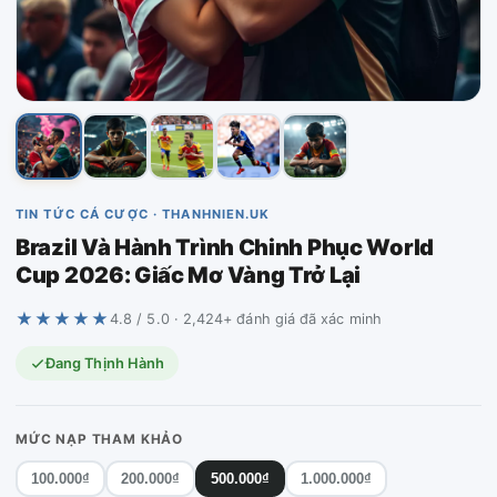
TIN TỨC CÁ CƯỢC · THANHNIEN.UK
Brazil Và Hành Trình Chinh Phục World
Cup 2026: Giấc Mơ Vàng Trở Lại
★★★★★
4.8 / 5.0 · 2,424+ đánh giá đã xác minh
Đang Thịnh Hành
MỨC NẠP THAM KHẢO
100.000₫
200.000₫
500.000₫
1.000.000₫