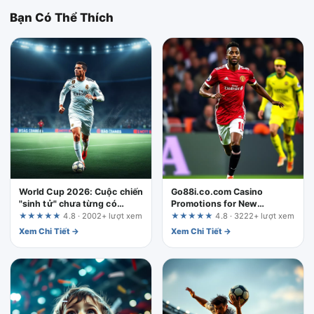
Bạn Có Thể Thích
World Cup 2026: Cuộc chiến
Go88i.co.com Casino
"sinh tử" chưa từng có
Promotions for New
trong lịch sử bóng đá
Members – Phân Tích Giá Trị
★★★★★
4.8 · 2002+ lượt xem
★★★★★
4.8 · 3222+ lượt xem
Thực Cho Người Chơi
Xem Chi Tiết →
Xem Chi Tiết →