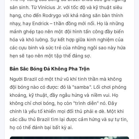
sản sinh. Từ Vinícius Jr. với tốc độ và kỹ thuật siêu
hạng, cho đến Rodrygo với khả năng săn bàn thính
nhạy, hay Endrick – thần đồng mới nổi. Họ là những
mảnh ghép tạo nên một đội hình tấn công đầy biến
hóa và khó lường. Sự kết hợp giữa kinh nghiệm của
các cựu binh và sức trẻ của những ngôi sao này hứa
hẹn sẽ tạo nên một tập thể đáng sợ.
Bản Sắc Bóng Đá Không Pha Trộn
Người Brazil có một thứ vũ khí tinh thần mà không
đội bóng nào có được: đó là "samba". Lối chơi phóng
khoáng, kỹ thuật, đầy ngẫu hứng và niềm vui. Họ
không chỉ chơi bóng, họ còn "trình diễn" nó. Đây
chính là yếu tố khiến mọi đối thủ phải e dè. Một khi
các cầu thủ Brazil tìm lại được cảm hứng và sự tự tin,
họ có thể đánh bại bất kỳ ai.