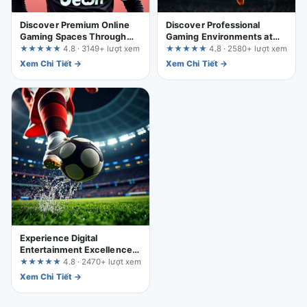
Discover Premium Online
Discover Professional
Gaming Spaces Through
Gaming Environments at
uu88pai.com
cm88.dad: An Independent
★★★★★
4.8 · 3149+ lượt xem
★★★★★
4.8 · 2580+ lượt xem
Review
Xem Chi Tiết →
Xem Chi Tiết →
Experience Digital
Entertainment Excellence
with w88.trading — What to
★★★★★
4.8 · 2470+ lượt xem
Verify Before You Judge
Xem Chi Tiết →