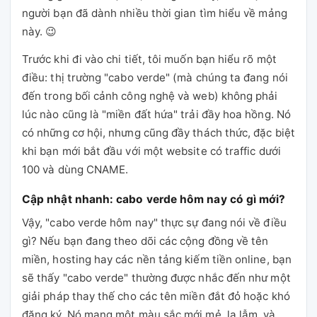
người bạn đã dành nhiều thời gian tìm hiểu về mảng
này. 😉
Trước khi đi vào chi tiết, tôi muốn bạn hiểu rõ một
điều: thị trường "cabo verde" (mà chúng ta đang nói
đến trong bối cảnh công nghệ và web) không phải
lúc nào cũng là "miền đất hứa" trải đầy hoa hồng. Nó
có những cơ hội, nhưng cũng đầy thách thức, đặc biệt
khi bạn mới bắt đầu với một website có traffic dưới
100 và dùng CNAME.
Cập nhật nhanh: cabo verde hôm nay có gì mới?
Vậy, "cabo verde hôm nay" thực sự đang nói về điều
gì? Nếu bạn đang theo dõi các cộng đồng về tên
miền, hosting hay các nền tảng kiếm tiền online, bạn
sẽ thấy "cabo verde" thường được nhắc đến như một
giải pháp thay thế cho các tên miền đắt đỏ hoặc khó
đăng ký. Nó mang một màu sắc mới mẻ, lạ lẫm, và