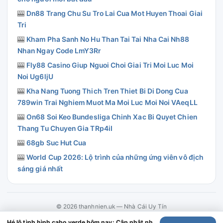
🎰
Dn88 Trang Chu Su Tro Lai Cua Mot Huyen Thoai Giai
Tri
🎰
Kham Pha Sanh No Hu Than Tai Tai Nha Cai Nh88
Nhan Ngay Code LmY3Rr
🎰
Fly88 Casino Giup Nguoi Choi Giai Tri Moi Luc Moi
Noi Ug6ljU
🎰
Kha Nang Tuong Thich Tren Thiet Bi Di Dong Cua
789win Trai Nghiem Muot Ma Moi Luc Moi Noi VAeqLL
🎰
On68 Soi Keo Bundesliga Chinh Xac Bi Quyet Chien
Thang Tu Chuyen Gia TRp4iI
🎰
68gb Suc Hut Cua
🎰
World Cup 2026: Lộ trình của những ứng viên vô địch
sáng giá nhất
© 2026 thanhnien.uk — Nhà Cái Uy Tín
Contact
·
Chính Sách Giao Dịch
·
Chính Sách Hoàn Trả
·
Chính Sách Bảo
Hé lộ tình hình cabo verde hôm nay: Cập nhật nhanh cho người mới bắt đầu