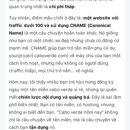
quan trọng nhất là
chi phí thấp
.
Tuy nhiên, điểm mấu chốt ở đây là:
một website với
traffic dưới 100 và sử dụng CNAME (Canonical
Name)
là một câu chuyện hoàn toàn khác. Nó giống
như bạn có một chiếc xe đẹp nhưng chưa có động cơ
mạnh mẽ. CNAME giúp bạn trỏ tên miền phụ (ví dụ:
yourproject.caboverde.com) về máy chủ của bạn một
cách linh hoạt, nhưng nếu không có người dùng
(traffic thấp), mọi thứ trở nên... vô nghĩa.
Hôm nay, tôi thấy nhiều bạn trẻ hào hứng đăng ký
ngay một tên miền cabo verde vì rẻ, nhưng lại quên
mất
chiến lược nội dung và quảng bá
. Đây là sai lầm
phổ biến nhất. Bạn có tên miền, có hosting, nhưng
không ai biết đến bạn. "Cabo verde hôm nay" không
chỉ là câu chuyện về tên miền, mà là câu chuyện về
cách bạn
tận dụng
nó.