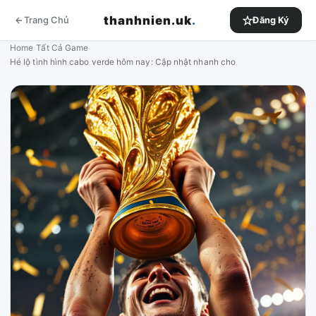
thanhnien.uk
.
Trang Chủ
Đăng Ký
Home
›
Tất Cả Game
›
Hé lộ tình hình cabo verde hôm nay: Cập nhật nhanh cho