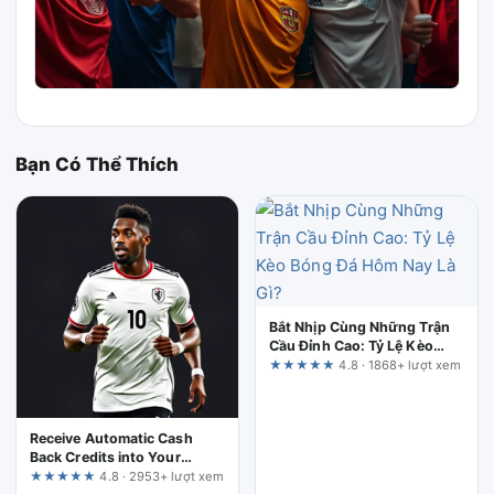
Bạn Có Thể Thích
Bắt Nhịp Cùng Những Trận
Cầu Đỉnh Cao: Tỷ Lệ Kèo
Bóng Đá Hôm Nay Là Gì?
★★★★★
4.8 · 1868+ lượt xem
Receive Automatic Cash
Back Credits into Your
789club Account Daily – A
★★★★★
4.8 · 2953+ lượt xem