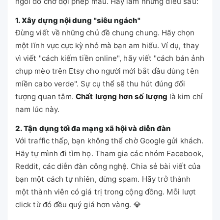
ngồi đó chờ đợi phép màu. Hãy làm những điều sau:
1. Xây dựng nội dung "siêu ngách"
Đừng viết về những chủ đề chung chung. Hãy chọn
một lĩnh vực cực kỳ nhỏ mà bạn am hiểu. Ví dụ, thay
vì viết "cách kiếm tiền online", hãy viết "cách bán ảnh
chụp mèo trên Etsy cho người mới bắt đầu dùng tên
miền cabo verde". Sự cụ thể sẽ thu hút đúng đối
tượng quan tâm.
Chất lượng hơn số lượng
là kim chỉ
nam lúc này.
2. Tận dụng tối đa mạng xã hội và diễn đàn
Với traffic thấp, bạn không thể chờ Google gửi khách.
Hãy tự mình đi tìm họ. Tham gia các nhóm Facebook,
Reddit, các diễn đàn công nghệ. Chia sẻ bài viết của
bạn một cách tự nhiên, đừng spam. Hãy trở thành
một thành viên có giá trị trong cộng đồng. Mỗi lượt
click từ đó đều quý giá hơn vàng. 💎