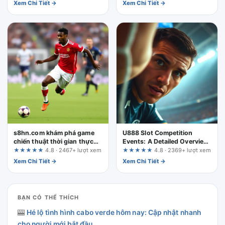
UX Critical Review
Xem Chi Tiết →
Xem Chi Tiết →
s8hn.com khám phá game
U888 Slot Competition
chiến thuật thời gian thực
Events: A Detailed Overview
nổi bật: Sân chơi đỉnh cao
for Smart Players
★★★★★
4.8 · 2467+ lượt xem
★★★★★
4.8 · 2369+ lượt xem
cho dân bet thủ
Xem Chi Tiết →
Xem Chi Tiết →
BẠN CÓ THỂ THÍCH
🎰
Hé lộ tình hình cabo verde hôm nay: Cập nhật nhanh
cho người mới bắt đầu