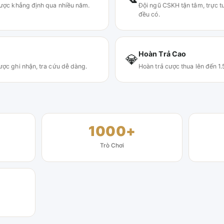
được khẳng định qua nhiều năm.
Đội ngũ CSKH tận tâm, trực t
đều có.
Hoàn Trả Cao
💎
ược ghi nhận, tra cứu dễ dàng.
Hoàn trả cược thua lên đến 1.
1000+
Trò Chơi