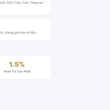
uyến 24/7. Chat, Zalo, Telegram
5%, không giới hạn số tiền.
1.5%
Hoàn Trả Cao Nhất