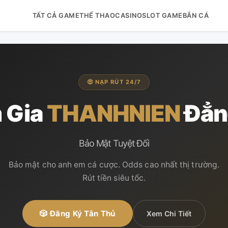
TẤT CẢ GAME
THỂ THAO
CASINO
SLOT GAME
BẮN CÁ
🤑 NẠP RÚT 24/7
 Gia
THANHNIEN
Đẳn
Bảo Mật Tuyệt Đối
Bảo mật cho anh em cá cược. Odds cao nhất thị trường.
Rút tiền siêu tốc.
🎲 Đăng Ký Tân Thủ
Xem Chi Tiết