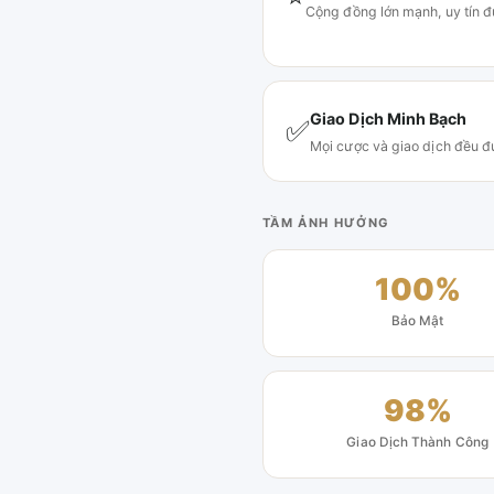
Cộng đồng lớn mạnh, uy tín 
Giao Dịch Minh Bạch
✅
Mọi cược và giao dịch đều đ
TẦM ẢNH HƯỞNG
100%
Bảo Mật
98%
Giao Dịch Thành Công