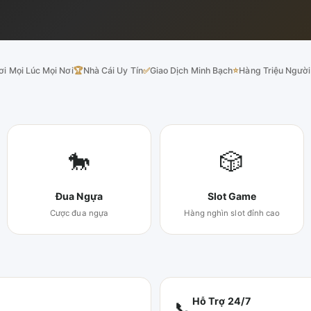
ơi Mọi Lúc Mọi Nơi
🏆
Nhà Cái Uy Tín
✅
Giao Dịch Minh Bạch
⭐
Hàng Triệu Người
🐎
🎲
Đua Ngựa
Slot Game
Cược đua ngựa
Hàng nghìn slot đỉnh cao
Hỗ Trợ 24/7
📞