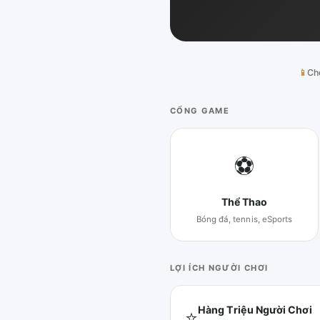
📱
Ch
CỔNG GAME
⚽
Thể Thao
Bóng đá, tennis, eSports
LỢI ÍCH NGƯỜI CHƠI
Hàng Triệu Người Chơi
⭐