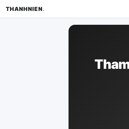
THANHNIEN
.
Tham