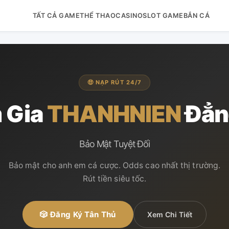
TẤT CẢ GAME
THỂ THAO
CASINO
SLOT GAME
BẮN CÁ
🤑 NẠP RÚT 24/7
 Gia
THANHNIEN
Đẳn
Bảo Mật Tuyệt Đối
Bảo mật cho anh em cá cược. Odds cao nhất thị trường.
Rút tiền siêu tốc.
🎲 Đăng Ký Tân Thủ
Xem Chi Tiết