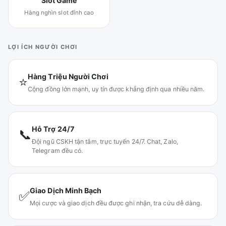
Slot Game
Hàng nghìn slot đỉnh cao
LỢI ÍCH NGƯỜI CHƠI
Hàng Triệu Người Chơi
⭐
Cộng đồng lớn mạnh, uy tín được khẳng định qua nhiều năm.
Hỗ Trợ 24/7
📞
Đội ngũ CSKH tận tâm, trực tuyến 24/7. Chat, Zalo,
Telegram đều có.
Giao Dịch Minh Bạch
✅
Mọi cược và giao dịch đều được ghi nhận, tra cứu dễ dàng.