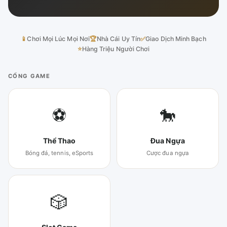
📱
Chơi Mọi Lúc Mọi Nơi
🏆
Nhà Cái Uy Tín
✅
Giao Dịch Minh Bạch
⭐
Hàng Triệu Người Chơi
CỔNG GAME
⚽
🐎
Thể Thao
Đua Ngựa
Bóng đá, tennis, eSports
Cược đua ngựa
🎲