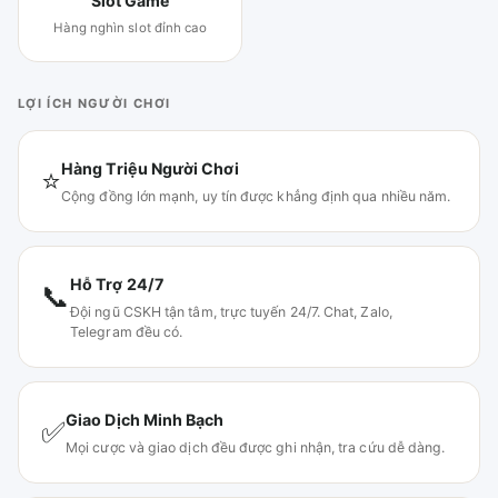
Slot Game
Hàng nghìn slot đỉnh cao
LỢI ÍCH NGƯỜI CHƠI
Hàng Triệu Người Chơi
⭐
Cộng đồng lớn mạnh, uy tín được khẳng định qua nhiều năm.
Hỗ Trợ 24/7
📞
Đội ngũ CSKH tận tâm, trực tuyến 24/7. Chat, Zalo,
Telegram đều có.
Giao Dịch Minh Bạch
✅
Mọi cược và giao dịch đều được ghi nhận, tra cứu dễ dàng.