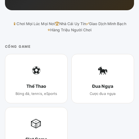
📱
Chơi Mọi Lúc Mọi Nơi
🏆
Nhà Cái Uy Tín
✅
Giao Dịch Minh Bạch
⭐
Hàng Triệu Người Chơi
CỔNG GAME
⚽
🐎
Thể Thao
Đua Ngựa
Bóng đá, tennis, eSports
Cược đua ngựa
🎲