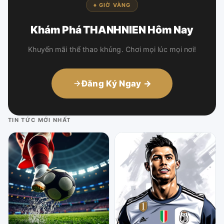
♠ GIỜ VÀNG
Khám Phá THANHNIEN Hôm Nay
Khuyến mãi thể thao khủng. Chơi mọi lúc mọi nơi!
Đăng Ký Ngay →
TIN TỨC MỚI NHẤT