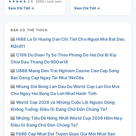
Analysis of Claims vs. Reality
★★★★★
4.8 · 3090+ lượt xem
Xem Chi Tiết →
Xem Chi Tiết →
BẠN CÓ THỂ THÍCH
🎰
Hi88 La Gi Huong Dan Chi Tiet Cho Nguoi Moi Bat Dau
KQcdt1
🎰
C168 Du Doan Ty So Theo Phong Do Hai Doi Bi Kip
Choi Dau Thang Do 90Ow16
🎰
U888 Mang Den Trai Nghiem Casino Cao Cap Song
Bac Dang Cap Ngay Tai Nha 1NvC6a
🎰
Nhung Doi Bong Lan Dau Du World Cup Lan Gio Moi
Cho Ngay Hoi Bong Da Lon Nhat Hanh Tinh
🎰
World Cup 2026 và Những Cuộc Lội Ngược Dòng
Không Tưởng: Điều Gì Đang Chờ Đón Chúng Ta?
🎰
Những Tiêu Đề Nóng Nhất World Cup 2026 Hôm Nay:
Điều Gì Đang Chờ Đón Chúng Ta?
🎰
Fb88 Cap Nhat Doi Tuyen Quoc Gia Moi Nhat San