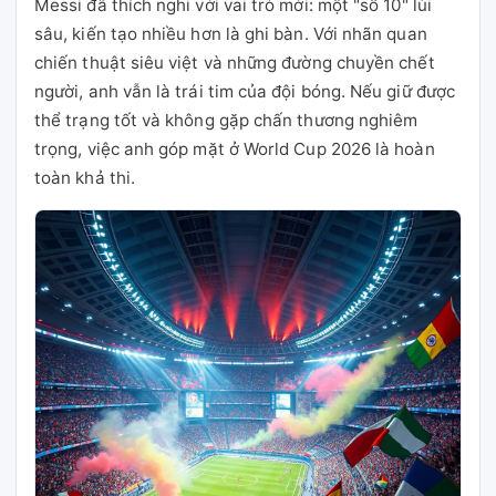
Messi đã thích nghi với vai trò mới: một "số 10" lùi
sâu, kiến tạo nhiều hơn là ghi bàn. Với nhãn quan
chiến thuật siêu việt và những đường chuyền chết
người, anh vẫn là trái tim của đội bóng. Nếu giữ được
thể trạng tốt và không gặp chấn thương nghiêm
trọng, việc anh góp mặt ở World Cup 2026 là hoàn
toàn khả thi.