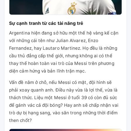
Sự cạnh tranh từ các tài năng trẻ
Argentina hiện đang sở hữu một thế hệ vàng kế cận
với những cái tên như Julian Alvarez, Enzo
Fernandez, hay Lautaro Martinez. Họ đều là những
cầu thủ đẳng cấp thế giới, nhưng không ai có thể
thay thế hoàn toàn vai trò của Messi trên phương
diện cảm hứng và bản lĩnh trận mạc.
Vấn đề nằm ở chỗ, nếu Messi có mặt, đội hình sẽ
phải xoay quanh anh. Điều này vừa là lợi thế, vừa là
thách thức. Liệu một Messi ở tuổi 39 có còn đủ sức
để gánh vác cả đội bóng? Hay anh sẽ chấp nhận vai
trò dự bị hạng sang, vào sân trong những thời điểm
then chốt?