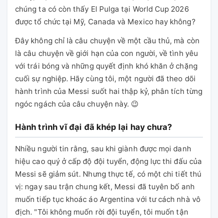
chúng ta có còn thấy El Pulga tại World Cup 2026
được tổ chức tại Mỹ, Canada và Mexico hay không?
Đây không chỉ là câu chuyện về một cầu thủ, mà còn
là câu chuyện về giới hạn của con người, về tình yêu
với trái bóng và những quyết định khó khăn ở chặng
cuối sự nghiệp. Hãy cùng tôi, một người đã theo dõi
hành trình của Messi suốt hai thập kỷ, phân tích từng
ngóc ngách của câu chuyện này. 😉
Hành trình vĩ đại đã khép lại hay chưa?
Nhiều người tin rằng, sau khi giành được mọi danh
hiệu cao quý ở cấp độ đội tuyển, động lực thi đấu của
Messi sẽ giảm sút. Nhưng thực tế, có một chi tiết thú
vị: ngay sau trận chung kết, Messi đã tuyên bố anh
muốn tiếp tục khoác áo Argentina với tư cách nhà vô
địch. "Tôi không muốn rời đội tuyển, tôi muốn tận