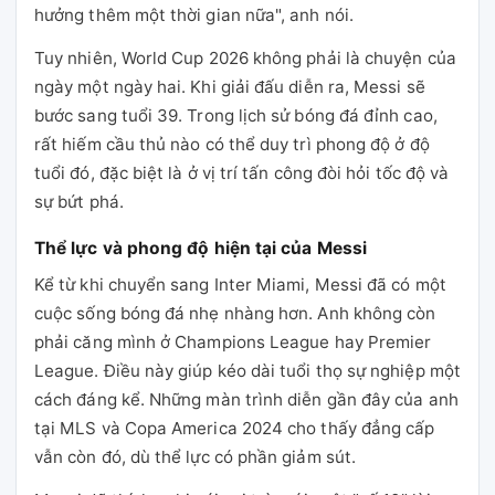
hưởng thêm một thời gian nữa", anh nói.
Tuy nhiên, World Cup 2026 không phải là chuyện của
ngày một ngày hai. Khi giải đấu diễn ra, Messi sẽ
bước sang tuổi 39. Trong lịch sử bóng đá đỉnh cao,
rất hiếm cầu thủ nào có thể duy trì phong độ ở độ
tuổi đó, đặc biệt là ở vị trí tấn công đòi hỏi tốc độ và
sự bứt phá.
Thể lực và phong độ hiện tại của Messi
Kể từ khi chuyển sang Inter Miami, Messi đã có một
cuộc sống bóng đá nhẹ nhàng hơn. Anh không còn
phải căng mình ở Champions League hay Premier
League. Điều này giúp kéo dài tuổi thọ sự nghiệp một
cách đáng kể. Những màn trình diễn gần đây của anh
tại MLS và Copa America 2024 cho thấy đẳng cấp
vẫn còn đó, dù thể lực có phần giảm sút.