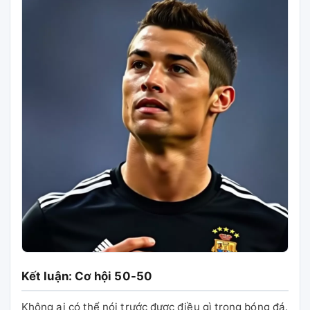
Kết luận: Cơ hội 50-50
Không ai có thể nói trước được điều gì trong bóng đá.