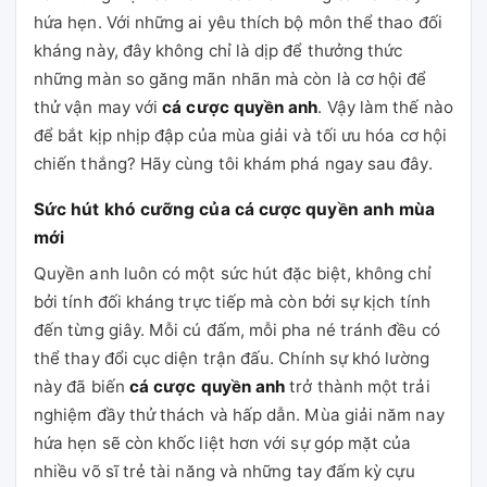
hứa hẹn. Với những ai yêu thích bộ môn thể thao đối
kháng này, đây không chỉ là dịp để thưởng thức
những màn so găng mãn nhãn mà còn là cơ hội để
thử vận may với
cá cược quyền anh
. Vậy làm thế nào
để bắt kịp nhịp đập của mùa giải và tối ưu hóa cơ hội
chiến thắng? Hãy cùng tôi khám phá ngay sau đây.
Sức hút khó cưỡng của cá cược quyền anh mùa
mới
Quyền anh luôn có một sức hút đặc biệt, không chỉ
bởi tính đối kháng trực tiếp mà còn bởi sự kịch tính
đến từng giây. Mỗi cú đấm, mỗi pha né tránh đều có
thể thay đổi cục diện trận đấu. Chính sự khó lường
này đã biến
cá cược quyền anh
trở thành một trải
nghiệm đầy thử thách và hấp dẫn. Mùa giải năm nay
hứa hẹn sẽ còn khốc liệt hơn với sự góp mặt của
nhiều võ sĩ trẻ tài năng và những tay đấm kỳ cựu