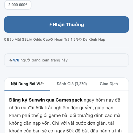
2.000.000₫
⚡ Nhận Thưởng
🔒 Bảo Mật SSL
🎰 Odds Cao
🔄 Hoàn Trả 1.5%
💳 Đa Kênh Nạp
🔥
478
người đang xem trang này
Nội Dung Bài Viết
Đánh Giá (3,230)
Giao Dịch
Đăng ký Sunwin qua Gamespack
ngay hôm nay để
nhận ưu đãi 50k trải nghiệm độc quyền, giúp bạn
khám phá thế giới game bài đổi thưởng đỉnh cao mà
không cần nạp vốn. Chỉ với vài bước đơn giản, tài
khoản của bạn sẽ có ngay 50k để bắt đầu hành trình