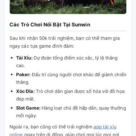
Các Trò Chơi Nổi Bật Tại Sunwin
Sau khi nhận 50k trải nghiệm, bạn có thể tham gia
ngay các tựa game đình đám:
Tài Xỉu:
Dự đoán tổng điểm xúc xắc, tỷ lệ thắng
cao.
Poker:
Đấu trí cùng người chơi khác để giành chiến
thắng.
Xóc Đĩa:
Trò chơi dân gian được số hóa với đồ họa
đẹp mắt.
Slot Game:
Hàng loạt chủ đề hấp dẫn, quay thưởng
mỗi ngày.
Ngoài ra, bạn cũng có thể trải nghiệm
app tài xỉu
online
ngay trên di động, giúp chơi mọi lúc mọi nơi