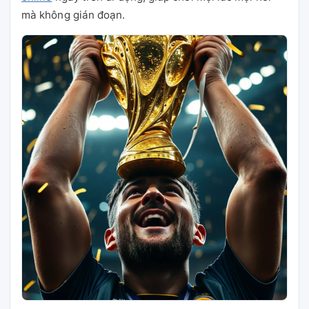
mà không gián đoạn.