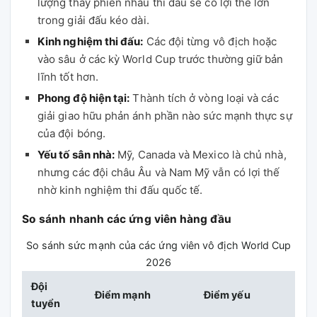
lượng thay phiên nhau thi đấu sẽ có lợi thế lớn
trong giải đấu kéo dài.
Kinh nghiệm thi đấu:
Các đội từng vô địch hoặc
vào sâu ở các kỳ World Cup trước thường giữ bản
lĩnh tốt hơn.
Phong độ hiện tại:
Thành tích ở vòng loại và các
giải giao hữu phản ánh phần nào sức mạnh thực sự
của đội bóng.
Yếu tố sân nhà:
Mỹ, Canada và Mexico là chủ nhà,
nhưng các đội châu Âu và Nam Mỹ vẫn có lợi thế
nhờ kinh nghiệm thi đấu quốc tế.
So sánh nhanh các ứng viên hàng đầu
So sánh sức mạnh của các ứng viên vô địch World Cup
2026
Đội
Điểm mạnh
Điểm yếu
tuyển