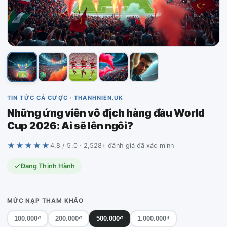
TIN TỨC CÁ CƯỢC · THANHNIEN.UK
Những ứng viên vô địch hàng đầu World
Cup 2026: Ai sẽ lên ngôi?
★★★★★
4.8 / 5.0 · 2,528+ đánh giá đã xác minh
Đang Thịnh Hành
MỨC NẠP THAM KHẢO
100.000₫
200.000₫
500.000₫
1.000.000₫