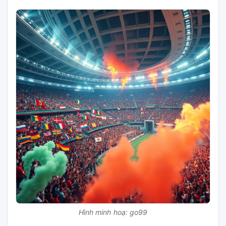
Hình minh hoạ: go99