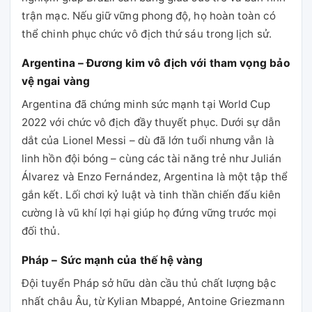
trận mạc. Nếu giữ vững phong độ, họ hoàn toàn có
thể chinh phục chức vô địch thứ sáu trong lịch sử.
Argentina – Đương kim vô địch với tham vọng bảo
vệ ngai vàng
Argentina đã chứng minh sức mạnh tại World Cup
2022 với chức vô địch đầy thuyết phục. Dưới sự dẫn
dắt của Lionel Messi – dù đã lớn tuổi nhưng vẫn là
linh hồn đội bóng – cùng các tài năng trẻ như Julián
Álvarez và Enzo Fernández, Argentina là một tập thể
gắn kết. Lối chơi kỷ luật và tinh thần chiến đấu kiên
cường là vũ khí lợi hại giúp họ đứng vững trước mọi
đối thủ.
Pháp – Sức mạnh của thế hệ vàng
Đội tuyển Pháp sở hữu dàn cầu thủ chất lượng bậc
nhất châu Âu, từ Kylian Mbappé, Antoine Griezmann