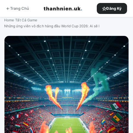
thanhnien.uk
.
Trang Chủ
Đăng Ký
Home
›
Tất Cả Game
›
Những ứng viên vô địch hàng đầu World Cup 2026: Ai sẽ l