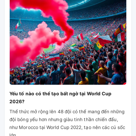
Yếu tố nào có thể tạo bất ngờ tại World Cup
2026?
Thể thức mở rộng lên 48 đội có thể mang đến những
đội bóng yếu hơn nhưng giàu tinh thần chiến đấu,
như Morocco tại World Cup 2022, tạo nên các cú sốc
lớn.