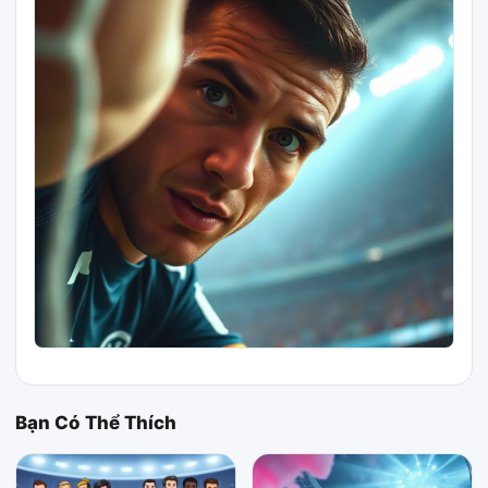
Bạn Có Thể Thích