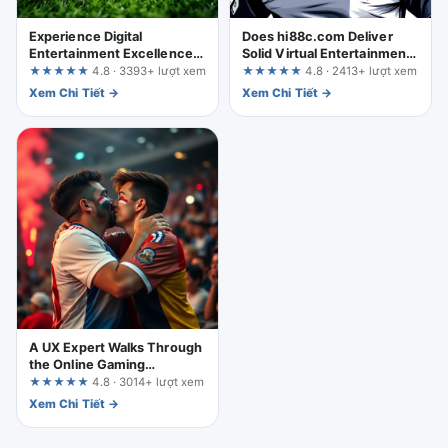
Experience Digital
Does hi88c.com Deliver
Entertainment Excellence
Solid Virtual Entertainment?
with w88.trading — What to
An Editor's Criteria-Based
★★★★★
4.8 · 3393+ lượt xem
★★★★★
4.8 · 2413+ lượt xem
Verify Before You Judge
Review
Xem Chi Tiết →
Xem Chi Tiết →
A UX Expert Walks Through
the Online Gaming
Experience at thabet6.vip
★★★★★
4.8 · 3014+ lượt xem
Xem Chi Tiết →