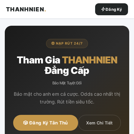
THANHNIEN
.
Đăng Ký
🤑 NẠP RÚT 24/7
Tham Gia
THANHNIEN
Đẳng Cấp
Bảo Mật Tuyệt Đối
Bảo mật cho anh em cá cược. Odds cao nhất thị
trường. Rút tiền siêu tốc.
🎲 Đăng Ký Tân Thủ
Xem Chi Tiết