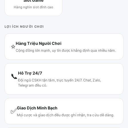
Slot Game
Hàng nghìn slot đỉnh cao
LỢI ÍCH NGƯỜI CHƠI
Hàng Triệu Người Chơi
⭐
Cộng đồng lớn mạnh, uy tín được khẳng định qua nhiều năm.
Hỗ Trợ 24/7
📞
Đội ngũ CSKH tận tâm, trực tuyến 24/7. Chat, Zalo,
Telegram đều có.
Giao Dịch Minh Bạch
✅
Mọi cược và giao dịch đều được ghi nhận, tra cứu dễ dàng.