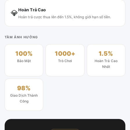
Hoàn Trả Cao
💎
Hoàn trả cược thua lên đến 1.5%, không giới hạn số tiền.
TẦM ẢNH HƯỞNG
100%
1000+
1.5%
Bảo Mật
Trò Chơi
Hoàn Trả Cao
Nhất
98%
Giao Dịch Thành
Công