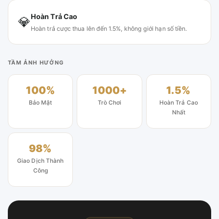
Hoàn Trả Cao
💎
Hoàn trả cược thua lên đến 1.5%, không giới hạn số tiền.
TẦM ẢNH HƯỞNG
100%
1000+
1.5%
Bảo Mật
Trò Chơi
Hoàn Trả Cao
Nhất
98%
Giao Dịch Thành
Công