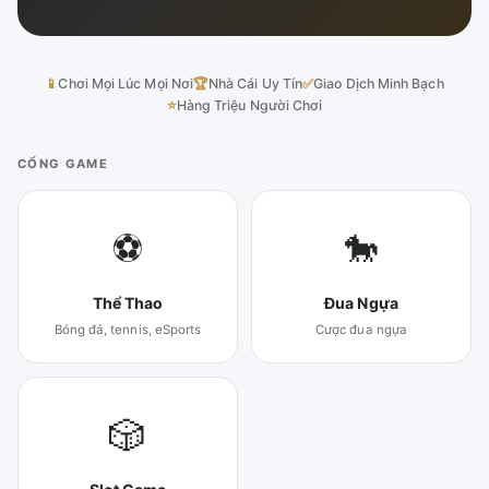
📱
Chơi Mọi Lúc Mọi Nơi
🏆
Nhà Cái Uy Tín
✅
Giao Dịch Minh Bạch
⭐
Hàng Triệu Người Chơi
CỔNG GAME
⚽
🐎
Thể Thao
Đua Ngựa
Bóng đá, tennis, eSports
Cược đua ngựa
🎲