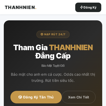
THANHNIEN
.
Đăng Ký
🤑 NẠP RÚT 24/7
Tham Gia
THANHNIEN
Đẳng Cấp
Bảo Mật Tuyệt Đối
Bảo mật cho anh em cá cược. Odds cao nhất thị
trường. Rút tiền siêu tốc.
🎲 Đăng Ký Tân Thủ
Xem Chi Tiết