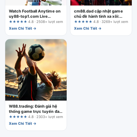
Watch Football Anytime on
cm88.dad cập nhật game
uy88-top1.com Live
chủ đề hành tinh xa xôi:
Platform: A Balanced
Những tuyên bố cần xác
★★★★★
4.8 · 2508+ lượt xem
★★★★★
4.8 · 3269+ lượt xem
Review Before You Bet
minh trước khi bỏ thời gian
Xem Chi Tiết →
Xem Chi Tiết →
W88.trading: Đánh giá hệ
thống game trực tuyến đa
dạng qua góc nhìn trải
★★★★★
4.8 · 2303+ lượt xem
nghiệm người dùng
Xem Chi Tiết →