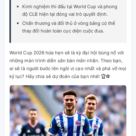
Kinh nghiệm thi đấu tại World Cup và phong
độ CLB hiện tại đóng vai trò quyết định.
Chấn thương và đối thủ ở vòng bảng có thể
thay đổi hoàn toàn cục diện cuộc đua.
World Cup 2026 hứa hẹn sẽ là kỳ đại hội bùng nổ với
những màn trình diễn săn bàn mãn nhãn. Theo bạn,
ai sẽ là người bước lên ngôi vị cao nhất và phá vỡ mọi
kỷ lục? Hãy chia sẻ dự đoán của bạn nhé! 🏆⚽