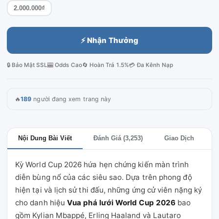
2.000.000₫
⚡ Nhận Thưởng
🔒 Bảo Mật SSL
🎰 Odds Cao
🔄 Hoàn Trả 1.5%
💳 Đa Kênh Nạp
🔥
189
người đang xem trang này
Nội Dung Bài Viết
Đánh Giá (3,253)
Giao Dịch
Kỳ World Cup 2026 hứa hẹn chứng kiến màn trình
diễn bùng nổ của các siêu sao. Dựa trên phong độ
hiện tại và lịch sử thi đấu, những ứng cử viên nặng ký
cho danh hiệu
Vua phá lưới World Cup 2026
bao
gồm Kylian Mbappé, Erling Haaland và Lautaro