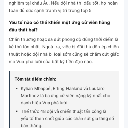
nghiệm tại châu Âu. Nếu đội nhà thi đấu tốt, họ hoàn
toàn đủ sức cạnh tranh vị trí trong top 5.
Yếu tố nào có thể khiến một ứng cử viên hàng
đầu thất bại?
Chấn thương hoặc sa sút phong độ đúng thời điểm là
kẻ thù lớn nhất. Ngoài ra, việc bị đối thủ dồn ép chiến
thuật hoặc đội nhà bị loại sớm cũng sẽ chấm dứt giấc
mơ Vua phá lưới của bất kỳ tiền đạo nào.
Tóm tắt điểm chính:
Kylian Mbappé, Erling Haaland và Lautaro
Martínez là ba ứng cử viên nặng ký nhất cho
danh hiệu Vua phá lưới.
Thể thức 48 đội và chiến thuật tấn công là
yếu tố then chốt giúp các chân sút gia tăng số
bàn thắng.