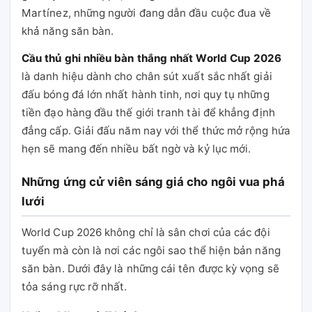
Martínez, những người đang dẫn đầu cuộc đua về
khả năng săn bàn.
Cầu thủ ghi nhiều bàn thắng nhất World Cup 2026
là danh hiệu dành cho chân sút xuất sắc nhất giải
đấu bóng đá lớn nhất hành tinh, nơi quy tụ những
tiền đạo hàng đầu thế giới tranh tài để khẳng định
đẳng cấp. Giải đấu năm nay với thể thức mở rộng hứa
hẹn sẽ mang đến nhiều bất ngờ và kỷ lục mới.
Những ứng cử viên sáng giá cho ngôi vua phá
lưới
World Cup 2026 không chỉ là sân chơi của các đội
tuyển mà còn là nơi các ngôi sao thể hiện bản năng
săn bàn. Dưới đây là những cái tên được kỳ vọng sẽ
tỏa sáng rực rỡ nhất.