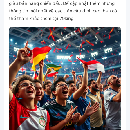
giàu bản năng chiến đấu. Để cập nhật thêm những
thông tin mới nhất về các trận cầu đỉnh cao, bạn có
thể tham khảo thêm tại 79king.