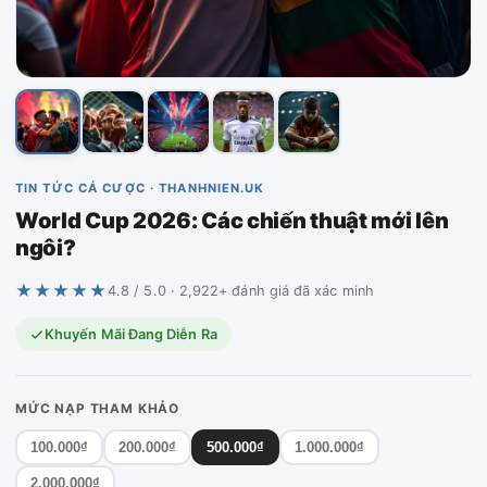
TIN TỨC CÁ CƯỢC · THANHNIEN.UK
World Cup 2026: Các chiến thuật mới lên
ngôi?
★★★★★
4.8 / 5.0 · 2,922+ đánh giá đã xác minh
Khuyến Mãi Đang Diễn Ra
MỨC NẠP THAM KHẢO
100.000₫
200.000₫
500.000₫
1.000.000₫
2.000.000₫