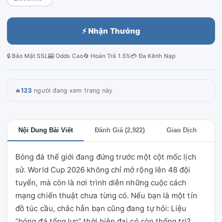
⚡ Nhận Thưởng
🔒 Bảo Mật SSL
🎰 Odds Cao
🔄 Hoàn Trả 1.5%
💳 Đa Kênh Nạp
🔥
123
người đang xem trang này
Nội Dung Bài Viết
Đánh Giá (2,922)
Giao Dịch
Bóng đá thế giới đang đứng trước một cột mốc lịch
sử. World Cup 2026 không chỉ mở rộng lên 48 đội
tuyển, mà còn là nơi trình diễn những cuộc cách
mạng chiến thuật chưa từng có. Nếu bạn là một tín
đồ túc cầu, chắc hẳn bạn cũng đang tự hỏi: Liệu
“bóng đá tổng lực” thời hiện đại có còn thống trị?