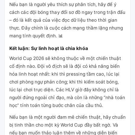
Nếu bạn là người yêu thích sự phân tích, hãy để ý
cách các đội bóng thay đổi sơ đồ ngay trong trận đấu
– đó là kết quả của việc đọc dữ liệu theo thời gian
thực. Đây chính là cuộc cách mạng thầm lặng nhưng
mang tính quyết định. 📊
Kết luận: Sự linh hoạt là chìa khóa
World Cup 2026 sẽ không thuộc về một chiến thuật
cố định nào. Đội vô địch sẽ là đội có khả năng biến
hóa linh hoạt nhất: khi thì pressing tầm cao, lúc lại
chơi phòng ngự phản công; khi thì kiểm soát bóng,
lúc lại chơi trực diện. Các HLV giờ đây không chỉ là
người đứng ngoài chỉ đạo, mà còn là những “nhà toán
học” tính toán từng bước chân của cầu thủ.
Nếu bạn là một người đam mê chiến thuật, hãy chuẩn
bị tinh thần cho một kỳ World Cup đầy bất ngờ. Và
nếu bạn muốn thảo luận thêm về những diễn biến