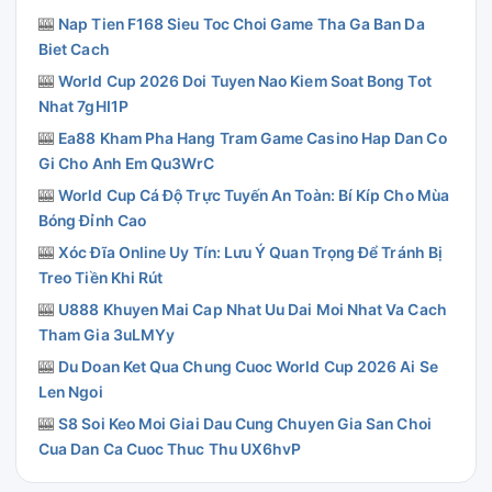
🎰
Nap Tien F168 Sieu Toc Choi Game Tha Ga Ban Da
Biet Cach
🎰
World Cup 2026 Doi Tuyen Nao Kiem Soat Bong Tot
Nhat 7gHI1P
🎰
Ea88 Kham Pha Hang Tram Game Casino Hap Dan Co
Gi Cho Anh Em Qu3WrC
🎰
World Cup Cá Độ Trực Tuyến An Toàn: Bí Kíp Cho Mùa
Bóng Đỉnh Cao
🎰
Xóc Đĩa Online Uy Tín: Lưu Ý Quan Trọng Để Tránh Bị
Treo Tiền Khi Rút
🎰
U888 Khuyen Mai Cap Nhat Uu Dai Moi Nhat Va Cach
Tham Gia 3uLMYy
🎰
Du Doan Ket Qua Chung Cuoc World Cup 2026 Ai Se
Len Ngoi
🎰
S8 Soi Keo Moi Giai Dau Cung Chuyen Gia San Choi
Cua Dan Ca Cuoc Thuc Thu UX6hvP