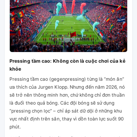
Pressing tầm cao: Không còn là cuộc chơi của kẻ
khỏe
Pressing tầm cao (gegenpressing) từng là “món ăn”
ưa thích của Jurgen Klopp. Nhưng đến năm 2026, nó
sẽ trở nên thông minh hơn, chứ không chỉ đơn thuần
là đuổi theo quả bóng. Các đội bóng sẽ sử dụng
“pressing chọn lọc” – chỉ áp sát dữ dội ở những khu
vực nhất định trên sân, thay vì dồn toàn lực suốt 90
phút.