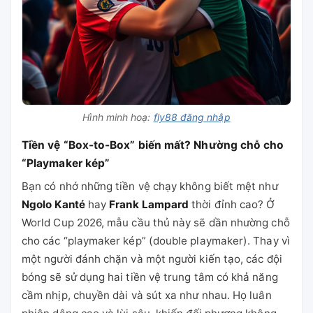
Hình minh hoạ:
fly88 đăng nhập
Tiền vệ “Box-to-Box” biến mất? Nhường chỗ cho
“Playmaker kép”
Bạn có nhớ những tiền vệ chạy không biết mệt như
Ngolo Kanté
hay
Frank Lampard
thời đỉnh cao? Ở
World Cup 2026, mẫu cầu thủ này sẽ dần nhường chỗ
cho các “playmaker kép” (double playmaker). Thay vì
một người đánh chặn và một người kiến tạo, các đội
bóng sẽ sử dụng hai tiền vệ trung tâm có khả năng
cầm nhịp, chuyền dài và sút xa như nhau. Họ luân