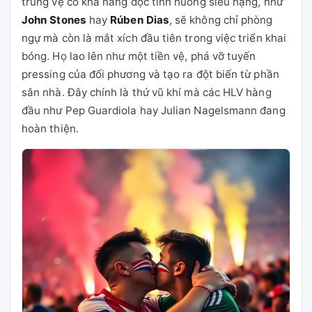
trung vệ có khả năng đọc tình huống siêu hạng, như
John Stones
hay
Rúben Dias
, sẽ không chỉ phòng
ngự mà còn là mắt xích đầu tiên trong việc triển khai
bóng. Họ lao lên như một tiền vệ, phá vỡ tuyến
pressing của đối phương và tạo ra đột biến từ phần
sân nhà. Đây chính là thứ vũ khí mà các HLV hàng
đầu như Pep Guardiola hay Julian Nagelsmann đang
hoàn thiện.