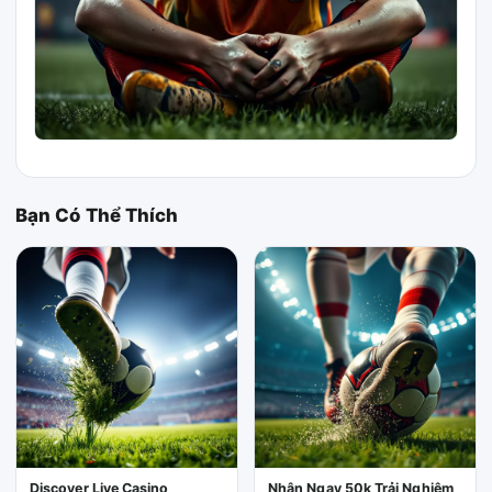
Bạn Có Thể Thích
Discover Live Casino
Nhận Ngay 50k Trải Nghiệm