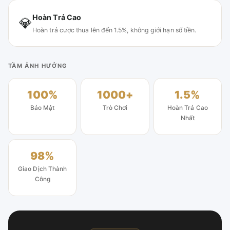
Hoàn Trả Cao
💎
Hoàn trả cược thua lên đến 1.5%, không giới hạn số tiền.
TẦM ẢNH HƯỞNG
100%
1000+
1.5%
Bảo Mật
Trò Chơi
Hoàn Trả Cao
Nhất
98%
Giao Dịch Thành
Công