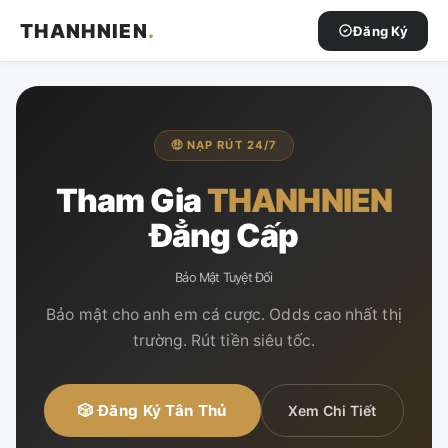
THANHNIEN
.
Đăng Ký
🤑 NẠP RÚT 24/7
Tham Gia
THANHNIEN
Đẳng Cấp
Bảo Mật Tuyệt Đối
Bảo mật cho anh em cá cược. Odds cao nhất thị
trường. Rút tiền siêu tốc.
🎲 Đăng Ký Tân Thủ
Xem Chi Tiết