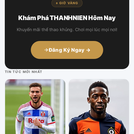
♠ GIỜ VÀNG
Khám Phá THANHNIEN Hôm Nay
Khuyến mãi thể thao khủng. Chơi mọi lúc mọi nơi!
Đăng Ký Ngay →
TIN TỨC MỚI NHẤT