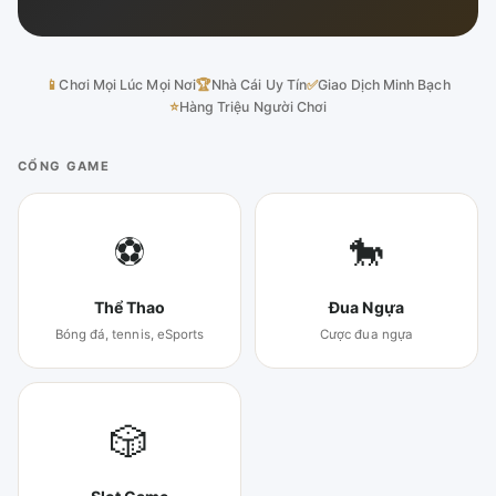
📱
Chơi Mọi Lúc Mọi Nơi
🏆
Nhà Cái Uy Tín
✅
Giao Dịch Minh Bạch
⭐
Hàng Triệu Người Chơi
CỔNG GAME
⚽
🐎
Thể Thao
Đua Ngựa
Bóng đá, tennis, eSports
Cược đua ngựa
🎲