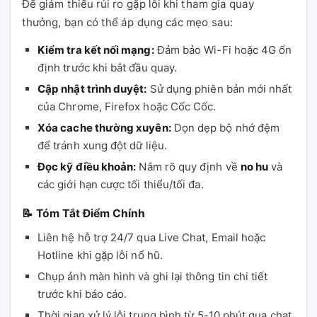
Để giảm thiểu rủi ro gặp lỗi khi tham gia quay
thưởng, bạn có thể áp dụng các mẹo sau:
Kiểm tra kết nối mạng:
Đảm bảo Wi-Fi hoặc 4G ổn
định trước khi bắt đầu quay.
Cập nhật trình duyệt:
Sử dụng phiên bản mới nhất
của Chrome, Firefox hoặc Cốc Cốc.
Xóa cache thường xuyên:
Dọn dẹp bộ nhớ đệm
để tránh xung đột dữ liệu.
Đọc kỹ điều khoản:
Nắm rõ quy định về
no hu
và
các giới hạn cược tối thiểu/tối đa.
📝 Tóm Tắt Điểm Chính
Liên hệ hỗ trợ 24/7 qua Live Chat, Email hoặc
Hotline khi gặp lỗi nổ hũ.
Chụp ảnh màn hình và ghi lại thông tin chi tiết
trước khi báo cáo.
Thời gian xử lý lỗi trung bình từ 5-10 phút qua chat