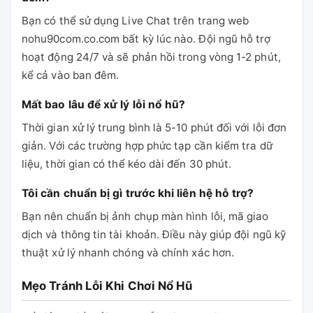
Bạn có thể sử dụng Live Chat trên trang web
nohu90com.co.com bất kỳ lúc nào. Đội ngũ hỗ trợ
hoạt động 24/7 và sẽ phản hồi trong vòng 1-2 phút,
kể cả vào ban đêm.
Mất bao lâu để xử lý lỗi nổ hũ?
Thời gian xử lý trung bình là 5-10 phút đối với lỗi đơn
giản. Với các trường hợp phức tạp cần kiểm tra dữ
liệu, thời gian có thể kéo dài đến 30 phút.
Tôi cần chuẩn bị gì trước khi liên hệ hỗ trợ?
Bạn nên chuẩn bị ảnh chụp màn hình lỗi, mã giao
dịch và thông tin tài khoản. Điều này giúp đội ngũ kỹ
thuật xử lý nhanh chóng và chính xác hơn.
Mẹo Tránh Lỗi Khi Chơi Nổ Hũ