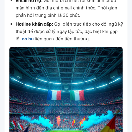
Email hỗ trợ:
Gửi mô tả chi tiết lỗi kèm ảnh chụp
màn hình đến địa chỉ email chính thức. Thời gian
phản hồi trung bình là 30 phút.
Hotline khẩn cấp:
Gọi điện trực tiếp cho đội ngũ kỹ
thuật để được xử lý ngay lập tức, đặc biệt khi gặp
lỗi
no hu
liên quan đến tiền thưởng.