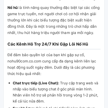
Nổ hũ
là tính năng quay thưởng đặc biệt tại các cổng
game trực tuyến, nơi người chơi có cơ hội nhận giải
thưởng lớn khi các biểu tượng đặc biệt xuất hiện
đồng thời. Đây là một trong những trò chơi hấp dẫn
nhất, thu hút hàng triệu người tham gia mỗi ngày.
Các Kênh Hỗ Trợ 24/7 Khi Gặp Lỗi Nổ Hũ
Để đảm bảo quyền lợi của bạn khi gặp sự cố,
nohu90com.co.com cung cấp đa dạng kênh liên lạc
hoạt động suốt ngày đêm. Dưới đây là các phương
thức hiệu quả nhất:
Chat trực tiếp (Live Chat):
Truy cập trang web và
nhấp vào biểu tượng chat ở góc phải màn hình.
Nhân viên hỗ trợ sẽ phản hồi trong vòng 1-2 phút,
kể cả lúc nửa đêm.