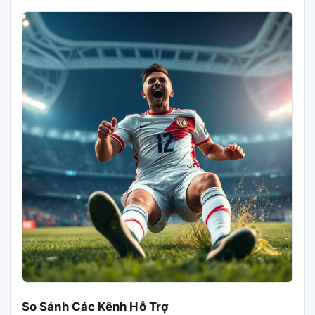
So Sánh Các Kênh Hỗ Trợ