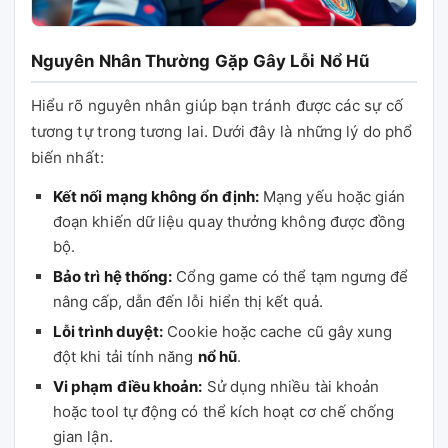
Nguyên Nhân Thường Gặp Gây Lỗi Nổ Hũ
Hiểu rõ nguyên nhân giúp bạn tránh được các sự cố
tương tự trong tương lai. Dưới đây là những lý do phổ
biến nhất:
Kết nối mạng không ổn định:
Mạng yếu hoặc gián
đoạn khiến dữ liệu quay thưởng không được đồng
bộ.
Bảo trì hệ thống:
Cổng game có thể tạm ngưng để
nâng cấp, dẫn đến lỗi hiển thị kết quả.
Lỗi trình duyệt:
Cookie hoặc cache cũ gây xung
đột khi tải tính năng
nổ hũ
.
Vi phạm điều khoản:
Sử dụng nhiều tài khoản
hoặc tool tự động có thể kích hoạt cơ chế chống
gian lận.