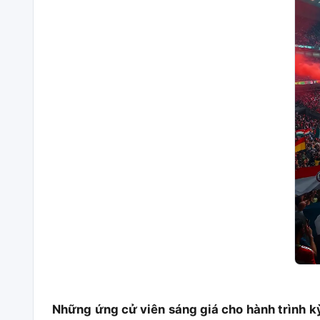
Những ứng cử viên sáng giá cho hành trình k