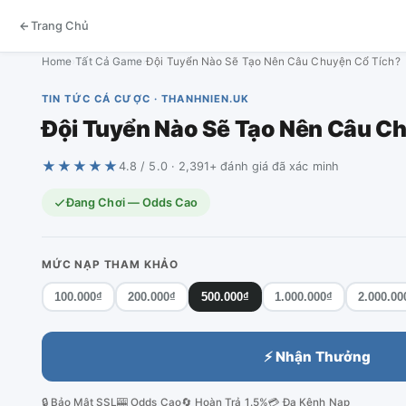
Trang Chủ
Home
›
Tất Cả Game
›
Đội Tuyển Nào Sẽ Tạo Nên Câu Chuyện Cổ Tích?
TIN TỨC CÁ CƯỢC · THANHNIEN.UK
Đội Tuyển Nào Sẽ Tạo Nên Câu C
★★★★★
4.8 / 5.0 · 2,391+ đánh giá đã xác minh
Đang Chơi — Odds Cao
MỨC NẠP THAM KHẢO
100.000₫
200.000₫
500.000₫
1.000.000₫
2.000.00
⚡ Nhận Thưởng
🔒 Bảo Mật SSL
🎰 Odds Cao
🔄 Hoàn Trả 1.5%
💳 Đa Kênh Nạp