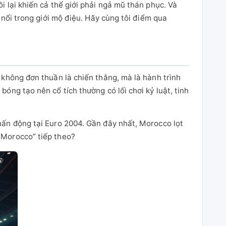
i lại khiến cả thế giới phải ngả mũ thán phục. Và
 nổi trong giới mộ điệu. Hãy cùng tôi điểm qua
 không đơn thuần là chiến thắng, mà là hành trình
óng tạo nên cổ tích thường có lối chơi kỷ luật, tinh
hấn động tại Euro 2004. Gần đây nhất, Morocco lọt
“Morocco” tiếp theo?