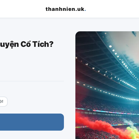
thanhnien.uk
.
huyện Cổ Tích?
0₫