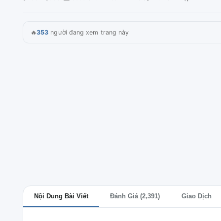
🔥
353
người đang xem trang này
Nội Dung Bài Viết
Đánh Giá (2,391)
Giao Dịch