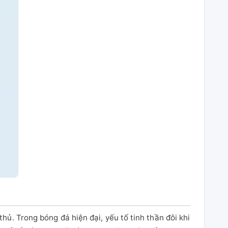
hủ. Trong bóng đá hiện đại, yếu tố tinh thần đôi khi